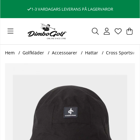
1-3 VARDAGARS LEVERANS PÅ LAGERVAROR
Var
Ant
.
Hem
Golfkläder
Accessoarer
Hattar
Cross Sportswea
Produktbilder Cross Sportswear Regnhatt Nils Svart