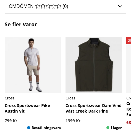
OMDÖMEN
MEDELBETYG 0 AV 5 ANTAL BETYG 0
(
0
)
Se fler varor
2
Cross
Cross
Cr
Cr
Cross Sportswear Piké
Cross Sportswear Dam Vind
Ko
Austin Vit
Väst Creek Dark Pine
Fu
799 Kr
1399 Kr
63