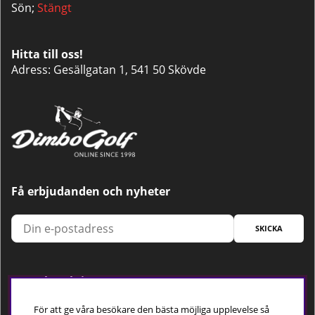
Sön;
Stängt
Hitta till oss!
Adress: Gesällgatan 1, 541 50 Skövde
Få erbjudanden och nyheter
SKICKA
Trygg betalning
För att ge våra besökare den bästa möjliga upplevelse så