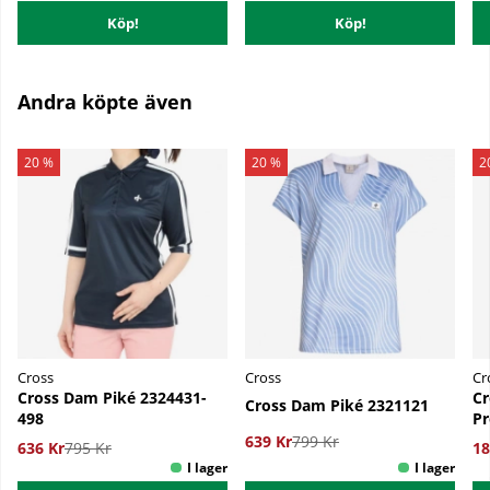
Köp!
Köp!
Andra köpte även
20 %
20 %
2
Cross
Cross
Cr
Cross Dam Piké 2324431-
Cr
Cross Dam Piké 2321121
498
Pr
639 Kr
799 Kr
636 Kr
795 Kr
18