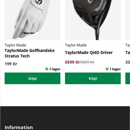
Taylor Made
Taylor Made
Ta
TaylorMade Golfhandske
TaylorMade Qi4D Driver
Ta
Stratus Tech
6599 Kr
7499 Kr
33
199 Kr
Köp!
Köp!
Information