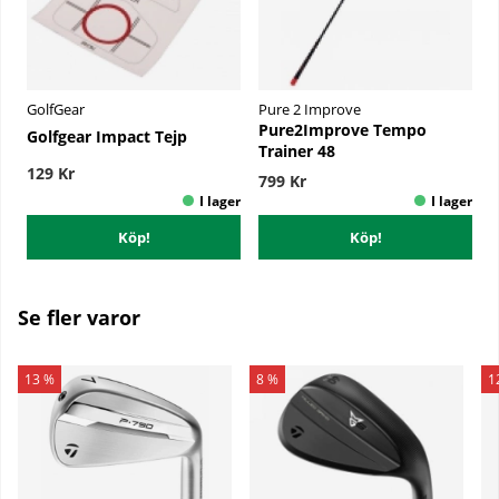
GolfGear
Pure 2 Improve
Pure2Improve Tempo
Golfgear Impact Tejp
Trainer 48
129 Kr
799 Kr
Köp!
Köp!
Se fler varor
13 %
8 %
1