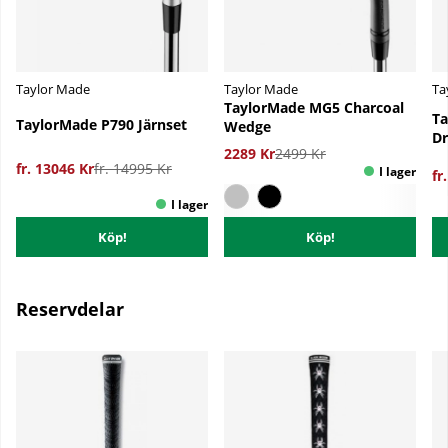
Taylor Made
Taylor Made
Ta
TaylorMade MG5 Charcoal
Ta
TaylorMade P790 Järnset
Wedge
Dr
2289 Kr
2499 Kr
fr. 13046 Kr
fr. 14995 Kr
fr
Köp!
Köp!
Reservdelar