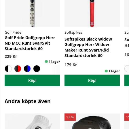
Golf Pride
Softspikes
Su
Golf Pride Golfgrepp Herr
Softspikes Black Widow
Su
ND MCC Runt Svart/Vit
Golfgrepp Herr Widow
He
Standardstorlek 60
Maker Runt Svart/Röd
16
Standardstorlek 60
229 Kr
179 Kr
Köp!
Köp!
Andra köpte även
12 %
1