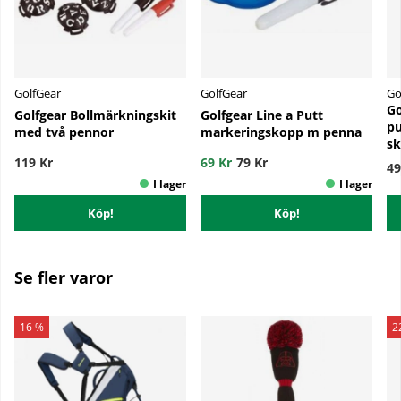
GolfGear
GolfGear
Go
Go
Golfgear Bollmärkningskit
Golfgear Line a Putt
pu
med två pennor
markeringskopp m penna
sk
119 Kr
69 Kr
79 Kr
49
Köp!
Köp!
Se fler varor
16 %
2