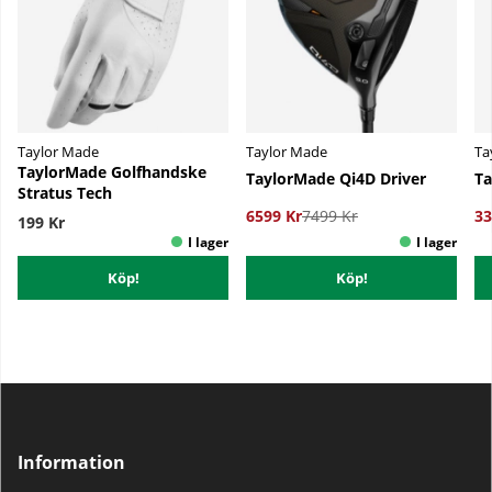
Taylor Made
Taylor Made
Ta
TaylorMade Golfhandske
TaylorMade Qi4D Driver
Ta
Stratus Tech
6599 Kr
7499 Kr
33
199 Kr
Köp!
Köp!
Information