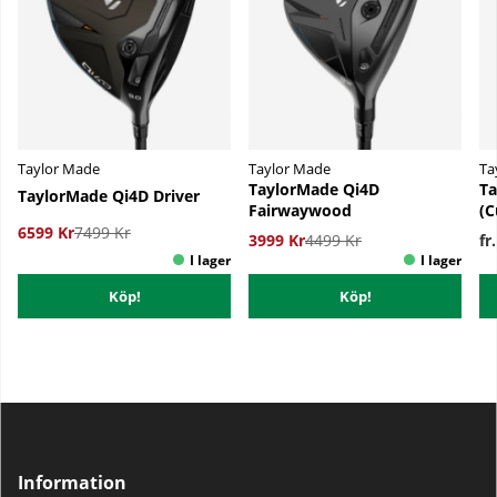
Taylor Made
Taylor Made
Ta
TaylorMade Qi4D
Ta
TaylorMade Qi4D Driver
Fairwaywood
(C
6599 Kr
7499 Kr
3999 Kr
4499 Kr
fr
Köp!
Köp!
Information