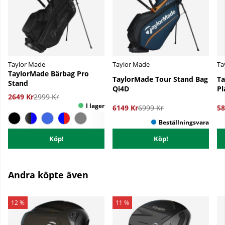
Taylor Made
Taylor Made
Ta
TaylorMade Bärbag Pro
TaylorMade Tour Stand Bag
Ta
Stand
Qi4D
Pl
2649 Kr
2999 Kr
6149 Kr
6999 Kr
58
Köp!
Köp!
Andra köpte även
12 %
11 %