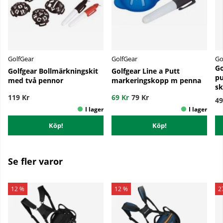
GolfGear
GolfGear
Go
Go
Golfgear Bollmärkningskit
Golfgear Line a Putt
pu
med två pennor
markeringskopp m penna
sk
119 Kr
69 Kr
79 Kr
49
Köp!
Köp!
Se fler varor
12 %
12 %
2