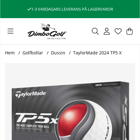
1-3 VARDAGARS LEVERANS PÅ LAGERVAROR
Var
Ant
.
Hem
Golfbollar
Dussin
TaylorMade 2024 TP5 X
Produktbilder TaylorMade 2024 TP5 X