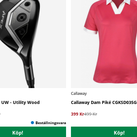
Callaway
 UW - Utility Wood
Callaway Dam Piké CGKSD035G
r
399 Kr
499 Kr
Köp!
Köp!