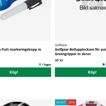
GolfGear
 a Putt markeringskopp m
Golfgear Bollupplockare för pu
Greengripper m skruv
49 Kr
Köp!
Köp!
NYHET
20 %