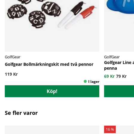
GolfGear
GolfGear
Golfgear Line
Golfgear Bollmärkningskit med två pennor
penna
119 Kr
69 Kr
79 Kr
Köp!
Se fler varor
16 %