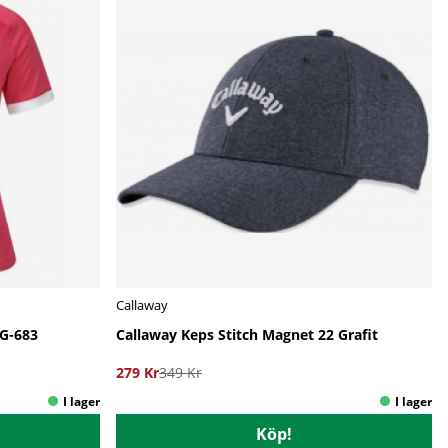
Callaway
G-683
Callaway Keps Stitch Magnet 22 Grafit
279 Kr
349 Kr
Köp!