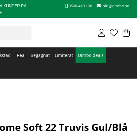
0500-410 100
info@dimbo.se
A KUNDER PÅ
E
V
An
.
kstad
Rea
Begagnat
Limiterat
Dimbo deals
ome Soft 22 Truvis Gul/Blå