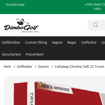
Kontakt
Hjälp
FRI FRAKT 
1000:-
Golfklubbor
Custom fitting
Vagnar
Bagar
Golfbollar
Go
Varumärken
Presentkort
Hem
Golfbollar
Dussin
Callaway Chrome Soft 22 Truvis 
Produktbilder Callaway Chrome Soft 22 Truvis Gul/Blå (1st 