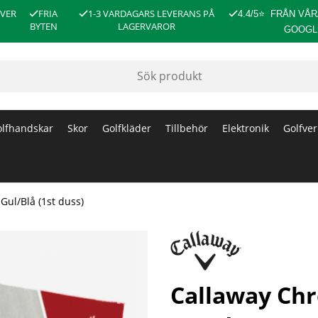
ÖVER
FRIA
1-3 VARDAGARS LEVERANS PÅ
4.4/5
⭐
FRÅN VÅR
BYTEN
LAGERVAROR
GOOGL
lfhandskar
Skor
Golfkläder
Tillbehör
Elektronik
Golfver
Gul/Blå (1st duss)
duss)
Callaway Chr