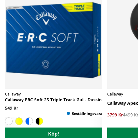
Callaway
Callaway
Callaway ERC Soft 25 Triple Track Gul - Dussin
Callaway Apex
549 Kr
3799 Kr
4499 K
Köp!