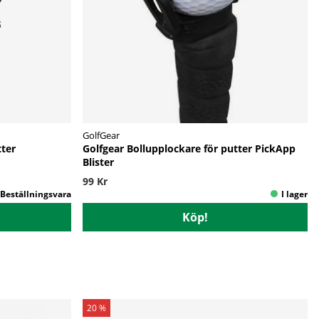
GolfGear
tter
Golfgear Bollupplockare för putter PickApp
Blister
99 Kr
Köp!
20 %