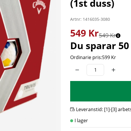
(1st duss)
Artnr:
1416035-3080
549
Kr
549 Kr
Du sparar
50
Ordinarie pris:
599 Kr
Leveranstid:
[1]-[3] arbe