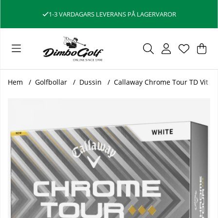
1-3 VARDAGARS LEVERANS PÅ LAGERVAROR
Var
Ant
.
Hem
Golfbollar
Dussin
Callaway Chrome Tour TD Vit - 
Produktbilder Callaway Chrome Tour TD Vit - Dussin