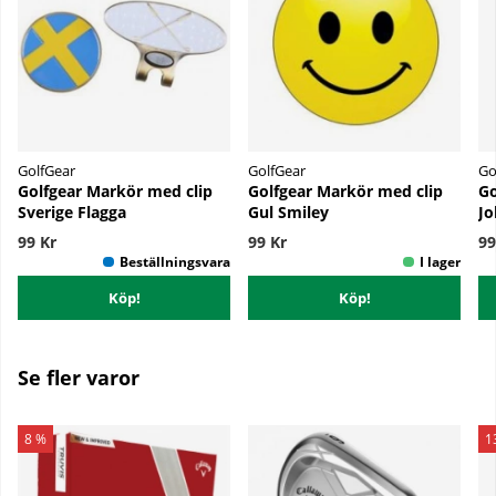
GolfGear
GolfGear
Go
Golfgear Markör med clip
Golfgear Markör med clip
Go
Sverige Flagga
Gul Smiley
Jo
99 Kr
99 Kr
99
Köp!
Köp!
Se fler varor
8 %
1