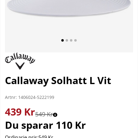
Callaway Solhatt L Vit
Artnr:
1406024-5222199
439
Kr
549 Kr
Du sparar
110 Kr
Ordinarie pris:
549 Kr