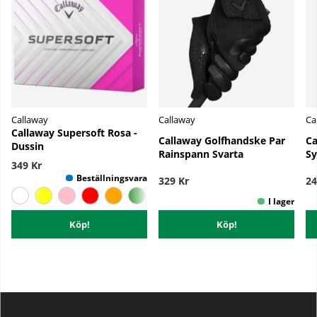
Callaway
Callaway
Ca
Callaway Supersoft Rosa -
Callaway Golfhandske Par
Ca
Dussin
Rainspann Svarta
Sy
349 Kr
329 Kr
24
Köp!
Köp!