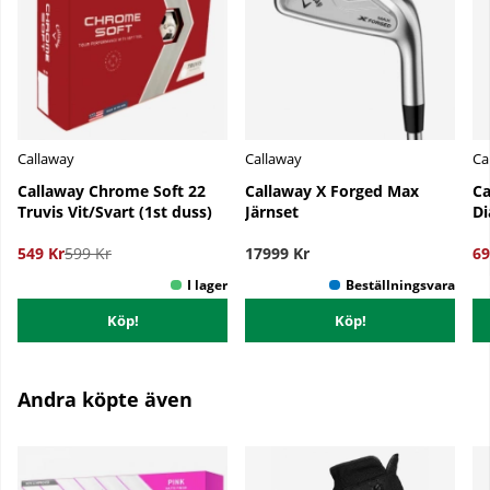
Callaway
Callaway
Ca
Callaway Chrome Soft 22
Callaway X Forged Max
Ca
Truvis Vit/Svart (1st duss)
Järnset
Di
549 Kr
599 Kr
17999 Kr
69
Köp!
Köp!
Andra köpte även