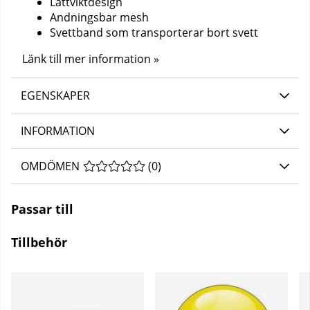
Lättviktdesign
Andningsbar mesh
Svettband som transporterar bort svett
Länk till mer information »
EGENSKAPER
INFORMATION
OMDÖMEN
MEDELBETYG 0 AV 5 ANTAL BETYG 0
(
0
)
Passar till
Tillbehör