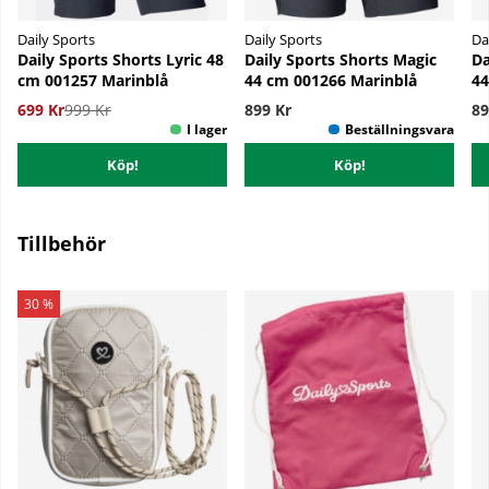
Daily Sports
Daily Sports
Da
Daily Sports Shorts Lyric 48
Daily Sports Shorts Magic
Da
cm 001257 Marinblå
44 cm 001266 Marinblå
44
699 Kr
999 Kr
899 Kr
89
Köp!
Köp!
Tillbehör
30 %