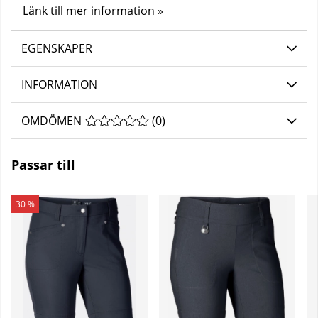
Länk till mer information »
EGENSKAPER
INFORMATION
OMDÖMEN
MEDELBETYG 0 AV 5 ANTAL BETYG 0
(
0
)
Passar till
30 %