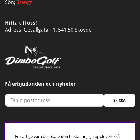
Sön;
Stängt
Hitta till oss!
Adress: Gesällgatan 1, 541 50 Skövde
Få erbjudanden och nyheter
SKICKA
Trygg betalning
För att ge våra besökare den bästa möjliga upplevelse så