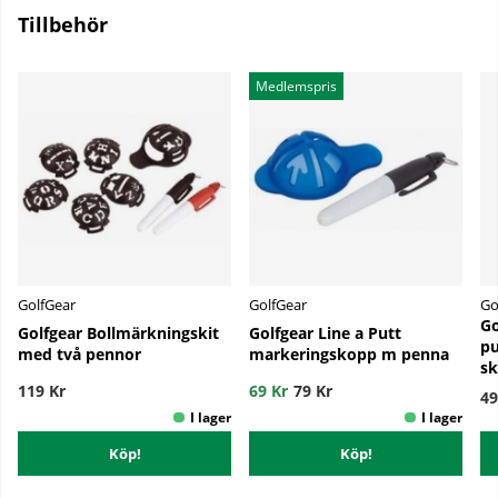
Tillbehör
Medlemspris
GolfGear
GolfGear
Go
Go
Golfgear Bollmärkningskit
Golfgear Line a Putt
pu
med två pennor
markeringskopp m penna
sk
119 Kr
69 Kr
79 Kr
49
Köp!
Köp!