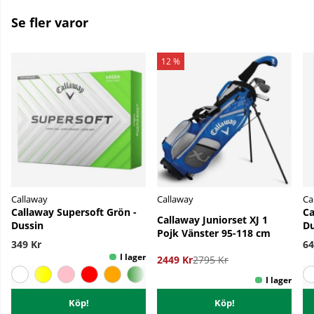
Se fler varor
12 %
Callaway
Callaway
Ca
Callaway Supersoft Grön -
Ca
Callaway Juniorset XJ 1
Dussin
Du
Pojk Vänster 95-118 cm
349 Kr
64
2449 Kr
2795 Kr
Köp!
Köp!