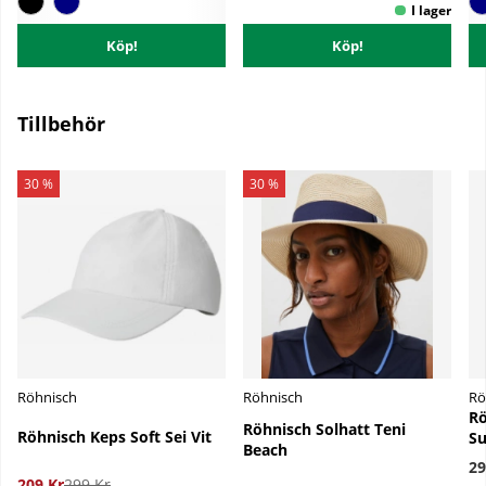
Köp!
Köp!
Tillbehör
30 %
30 %
Röhnisch
Röhnisch
Rö
Rö
Röhnisch Solhatt Teni
Röhnisch Keps Soft Sei Vit
Su
Beach
29
209 Kr
299 Kr