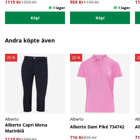
1119 Kr
1399 Kr
959 Kr
1199 Kr
11
Köp!
Köp!
Andra köpte även
20 %
20 %
2
Alberto
Alberto
Al
Alberto Capri Mona
Alberto Dam Piké 734742
Al
Marinblå
716 Kr
895 Kr
71
1119 Kr
1399 Kr