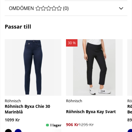
OMDÖMEN
MEDELBETYG 0 AV 5 ANTAL BETYG 0
(
0
)
Passar till
30 %
Röhnisch
Röhnisch
Rö
Röhnisch Byxa Chie 30
Rö
Röhnisch Byxa Kay Svart
Marinblå
Be
1099 Kr
89
906 Kr
1295 Kr