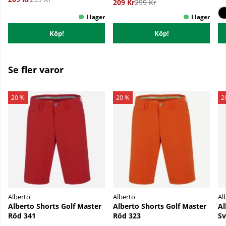
209 Kr
299 Kr
Köp!
Köp!
Se fler varor
20 %
20 %
2
Alberto
Alberto
Al
Alberto Shorts Golf Master
Alberto Shorts Golf Master
Al
Röd 341
Röd 323
Sv