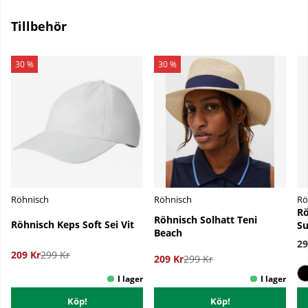
Tillbehör
30 %
30 %
Röhnisch
Röhnisch
Rö
Rö
Röhnisch Solhatt Teni
Röhnisch Keps Soft Sei Vit
Su
Beach
29
209 Kr
299 Kr
209 Kr
299 Kr
Köp!
Köp!