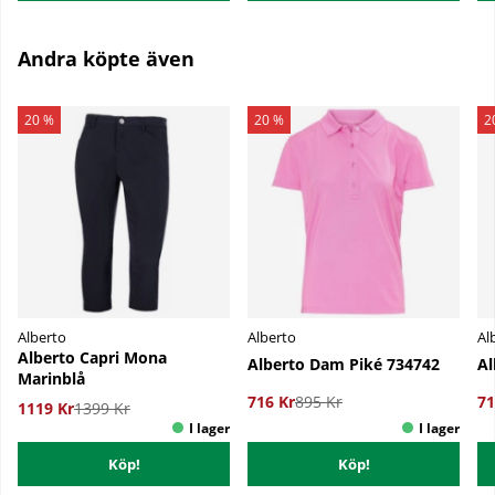
Andra köpte även
20 %
20 %
2
Alberto
Alberto
Al
Alberto Capri Mona
Alberto Dam Piké 734742
Al
Marinblå
716 Kr
895 Kr
71
1119 Kr
1399 Kr
Köp!
Köp!