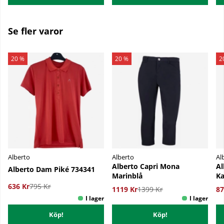
Se fler varor
20 %
20 %
2
Alberto
Alberto
Al
Alberto Capri Mona
Al
Alberto Dam Piké 734341
Marinblå
K
636 Kr
795 Kr
1119 Kr
1399 Kr
87
Köp!
Köp!