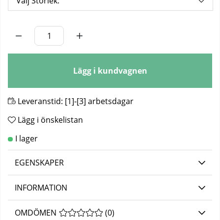
Välj Storlek:
Antal
Lägg i kundvagnen
Leveranstid:
[1]-[3] arbetsdagar
Lägg i önskelistan
EGENSKAPER
INFORMATION
OMDÖMEN
MEDELBETYG 0 AV 5 ANTAL BETYG 0
(
0
)