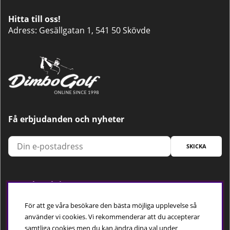
Hitta till oss!
Adress: Gesällgatan 1, 541 50 Skövde
Få erbjudanden och nyheter
SKICKA
Trygg betalning
För att ge våra besökare den bästa möjliga upplevelse så
använder vi cookies. Vi rekommenderar att du accepterar
samtliga cookies men du kan ändra dina val under