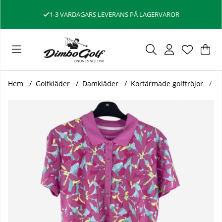
1-3 VARDAGARS LEVERANS PÅ LAGERVAROR
Var
Ant
.
Hem
Golfkläder
Damkläder
Kortärmade golftröjor
A
Produktbilder Alberto Dam Piké 73168