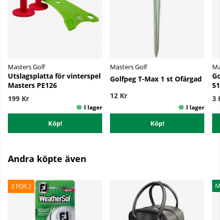
Masters Golf
Masters Golf
Ma
Utslagsplatta för vinterspel
Go
Golfpeg T-Max 1 st Ofärgad
Masters PE126
51
12 Kr
199 Kr
3 
Köp!
Köp!
Andra köpte även
M
3 FÖR 2