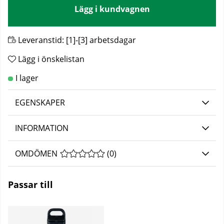
Lägg i kundvagnen
Leveranstid:
[1]-[3] arbetsdagar
Lägg i önskelistan
EGENSKAPER
INFORMATION
OMDÖMEN
MEDELBETYG 0 AV 5 ANTAL BETYG 0
(
0
)
Passar till