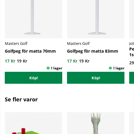
Masters Golf
Masters Golf
Job
Pe
Golfpeg för matta 70mm
Golfpeg för matta 83mm
1s
17 Kr
19 Kr
17 Kr
19 Kr
29
Köp!
Köp!
Se fler varor