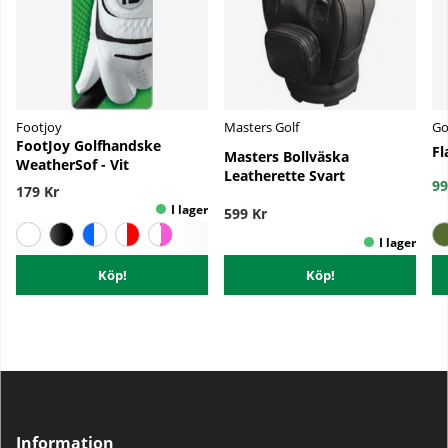
Footjoy
Masters Golf
Go
FootJoy Golfhandske
Fl
Masters Bollväska
WeatherSof - Vit
Leatherette Svart
99
179 Kr
599 Kr
Köp!
Köp!
Information