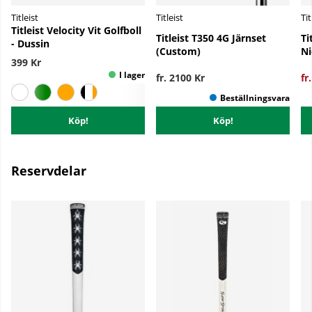
Titleist
Titleist
Tit
Titleist Velocity Vit Golfboll
Titleist T350 4G Järnset
Ti
- Dussin
(Custom)
Ni
399 Kr
fr. 2100 Kr
fr
Köp!
Köp!
Reservdelar