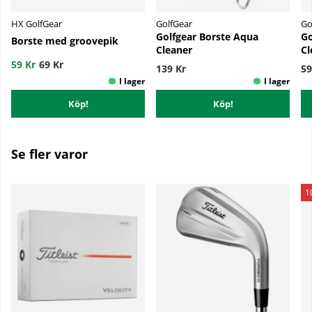
HX GolfGear
GolfGear
Go
Golfgear Borste Aqua
Go
Borste med groovepik
Cleaner
Cl
59 Kr
69 Kr
139 Kr
59
Köp!
Köp!
Se fler varor
1