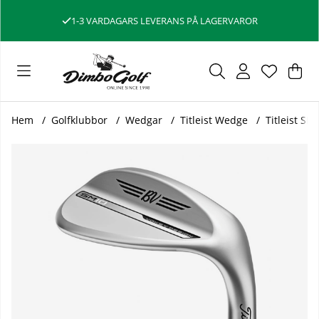
1-3 VARDAGARS LEVERANS PÅ LAGERVAROR
Var
Ant
.
Hem
Golfklubbor
Wedgar
Titleist Wedge
Titleist S
Produktbilder Titleist SM10 Tour Chrome Wedge