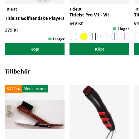
Titleist
Titleist
Tit
Titleist Pro V1 - Vit
Ti
Titleist Golfhandske Players
649 Kr
64
379 Kr
Köp!
Köp!
Tillbehör
Medlemspris
5 FÖR 4