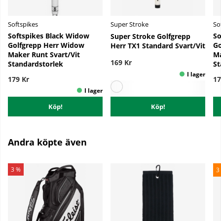
Softspikes
Super Stroke
So
Softspikes Black Widow
So
Super Stroke Golfgrepp
Golfgrepp Herr Widow
Go
Herr TX1 Standard Svart/Vit
Maker Runt Svart/Vit
Ma
169 Kr
Standardstorlek
St
179 Kr
17
Köp!
Köp!
Andra köpte även
3 %
3