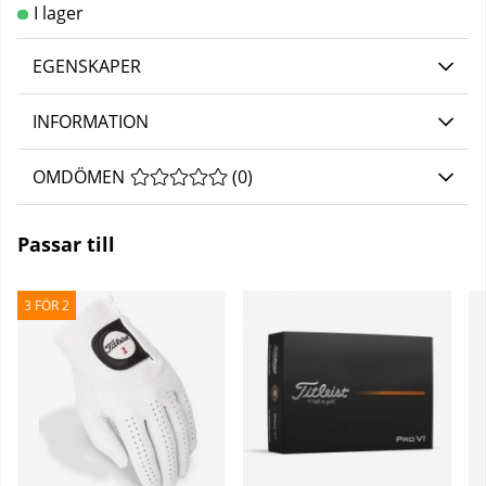
EGENSKAPER
INFORMATION
OMDÖMEN
MEDELBETYG 0 AV 5 ANTAL BETYG 0
(
0
)
Passar till
3 FÖR 2