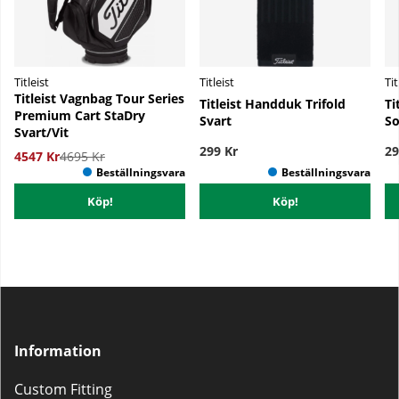
Titleist
Titleist
Tit
Titleist Vagnbag Tour Series
Titleist Handduk Trifold
Ti
Premium Cart StaDry
Svart
So
Svart/Vit
299 Kr
29
4547 Kr
4695 Kr
Köp!
Köp!
Information
Custom Fitting