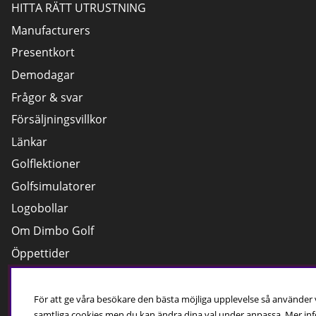
HITTA RÄTT UTRUSTNING
Manufacturers
Presentkort
Demodagar
Frågor & svar
Försäljningsvillkor
Länkar
Golflektioner
Golfsimulatorer
Logobollar
Om Dimbo Golf
Öppettider
Cookies
För att ge våra besökare den bästa möjliga upplevelse så använder
samtliga cookies men du kan ändra dina val under anpassa.
Mer inf