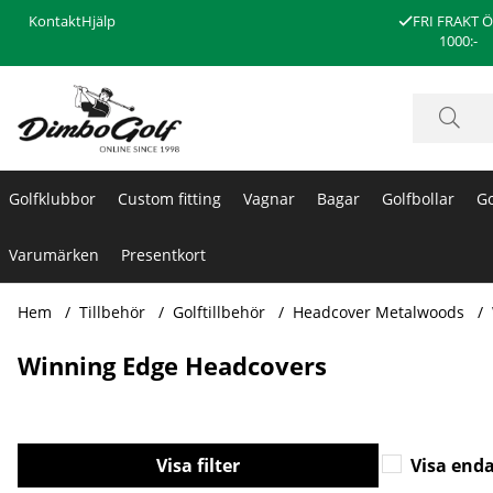
Kontakt
Hjälp
FRI FRAKT 
1000:-
Golfklubbor
Custom fitting
Vagnar
Bagar
Golfbollar
Go
Varumärken
Presentkort
Hem
Tillbehör
Golftillbehör
Headcover Metalwoods
Winning Edge Headcovers
Filtrera
Visa enda