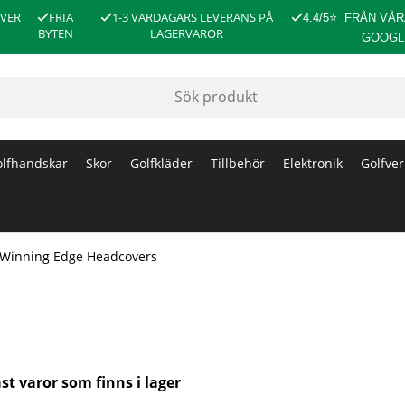
ÖVER
FRIA
1-3 VARDAGARS LEVERANS PÅ
4.4/5
⭐
FRÅN VÅR
BYTEN
LAGERVAROR
GOOGL
lfhandskar
Skor
Golfkläder
Tillbehör
Elektronik
Golfver
Winning Edge Headcovers
st varor som finns i lager