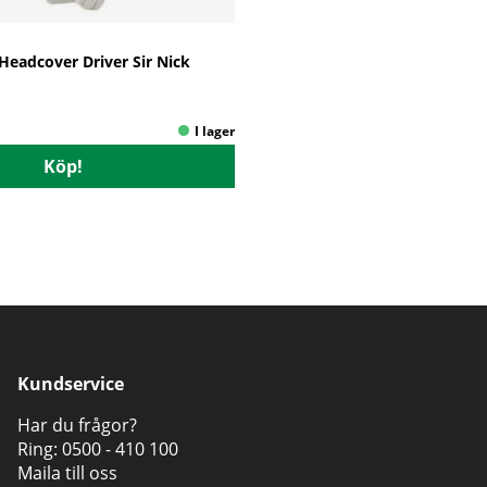
Headcover Driver Sir Nick
Köp!
Kundservice
Har du frågor?
Ring:
0500 - 410 100
Maila till oss