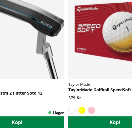
Taylor Made
TaylorMade Golfboll SpeedSoft 
stm 2 Putter Soto 12
379 Kr
Köp!
Köp!