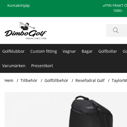
Kontakt
Hjälp
FRI FRAKT 
1000:-
Golfklubbor
Custom fitting
Vagnar
Bagar
Golfbollar
Go
Varumärken
Presentkort
Hem
Tillbehör
Golftillbehör
Resefodral Golf
TaylorM
Produktbilder TaylorMade Resefodral Players Expandable