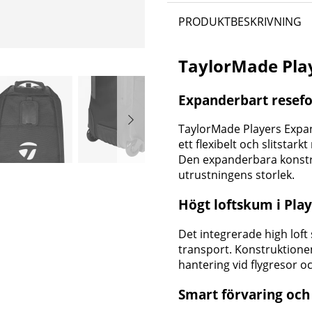
PRODUKTBESKRIVNING
TaylorMade Play
Expanderbart resefo
TaylorMade Players Expand
ett flexibelt och slitstar
Den expanderbara konstru
utrustningens storlek.
Högt loftskum i Pla
Det integrerade high lof
transport. Konstruktionen 
hantering vid flygresor o
Smart förvaring och