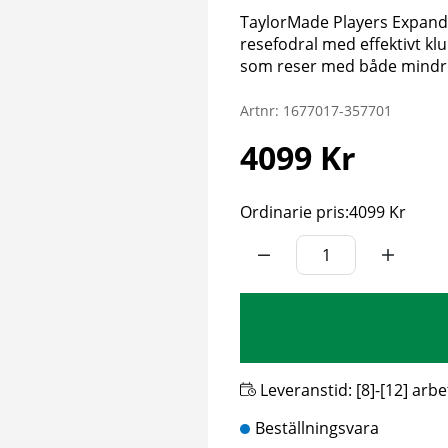
TaylorMade Players Expandab
resefodral med effektivt klu
som reser med både mindre
Artnr:
1677017-357701
4099
Kr
Ordinarie pris:
4099 Kr
Leveranstid:
[8]-[12] arb