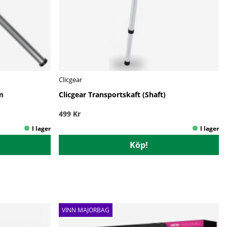
Clicgear
m
Clicgear Transportskaft (Shaft)
499 Kr
Köp!
VINN MAJORBAG