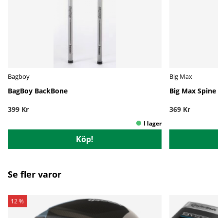
Bagboy
Big Max
BagBoy BackBone
Big Max Spine
399 Kr
369 Kr
Köp!
Se fler varor
12 %