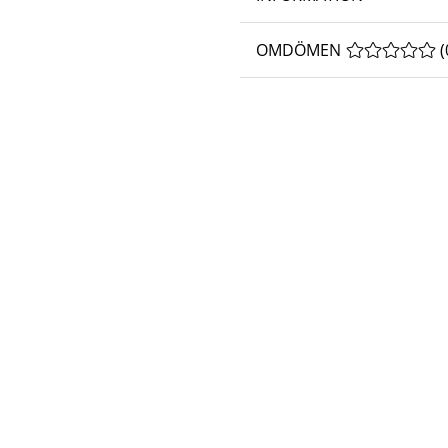
OMDÖMEN
MEDELBETYG 
(