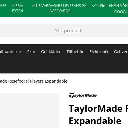
ÖVER
FRIA
1-3 VARDAGARS LEVERANS PÅ
4.4/5
⭐
FRÅN VÅR
BYTEN
LAGERVAROR
GOOGL
lfhandskar
Skor
Golfkläder
Tillbehör
Elektronik
Golfver
ade Resefodral Players Expandable
TaylorMade R
Expandable