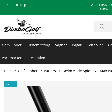
Kontakt
Hjälp
FRI FRAKT 
1000:-
Golfklubbor
Custom fitting
Vagnar
Bagar
Golfbollar
Go
Varumärken
Presentkort
Hem
Golfklubbor
Putters
TaylorMade Spider ZT Max Pu
Produktbilder TaylorMade Spider ZT Max Putter
NYHET