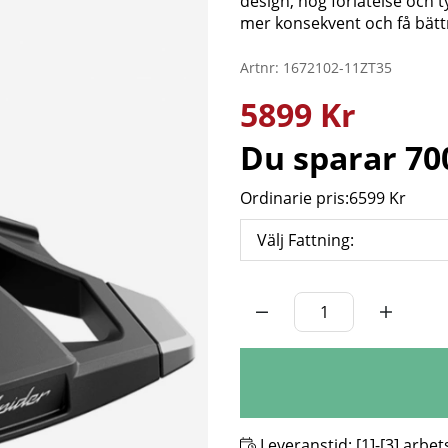
design, hög förlåtelse och ty
mer konsekvent och få bättr
Artnr:
1672102-11ZT35
5899
Kr
Du sparar
70
Ordinarie pris:
6599 Kr
Välj Fattning:
Antal
Leveranstid:
[1]-[3] arbe