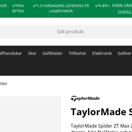
ÖVER
FRIA
1-3 VARDAGARS LEVERANS PÅ
4.4/5
⭐
FRÅN VÅR
BYTEN
LAGERVAROR
GOOGL
lfhandskar
Skor
Golfkläder
Tillbehör
Elektronik
Golfver
tter
TaylorMade S
TaylorMade Spider ZT Max ä