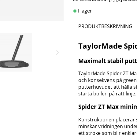
PRODUKTBESKRIVNING
TaylorMade Spi
Maximalt stabil putt
TaylorMade Spider ZT Max 
och konsekvens på green
putterhuvudet att hålla si
starta bollen på rätt linje.
Spider ZT Max minim
Konstruktionen placerar 
minskar vridningen under 
ett stroke som blir enkla