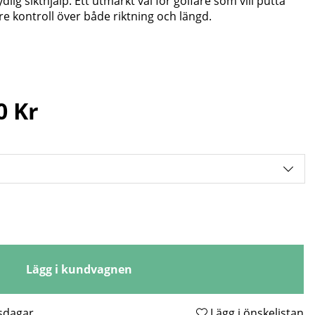
dlig sikthjälp. Ett utmärkt val för golfare som vill putta
e kontroll över både riktning och längd.
0 Kr
Lägg i kundvagnen
tsdagar
Lägg i önskelistan