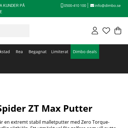
0500-410 100
info@dimbo.se
A KUNDER PÅ
E
V
An
.
kstad
Rea
Begagnat
Limiterat
Dimbo deals
pider ZT Max Putter
r en extremt stabil malletputter med Zero Torque-