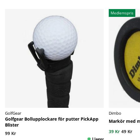
Medlemspris
GolfGear
Dimbo
Golfgear Bollupplockare för putter PickApp
Markör med ma
Blister
39 Kr
49 Kr
99 Kr