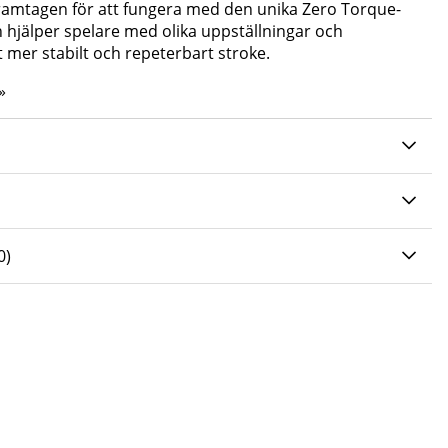
ramtagen för att fungera med den unika Zero Torque-
 hjälper spelare med olika uppställningar och
tt mer stabilt och repeterbart stroke.
»
0 AV 5 ANTAL BETYG 0
0
)