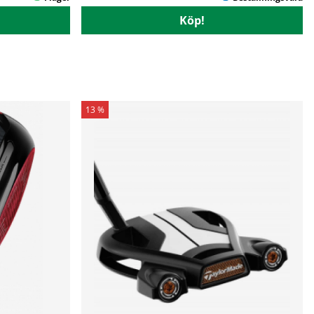
Köp!
13 %