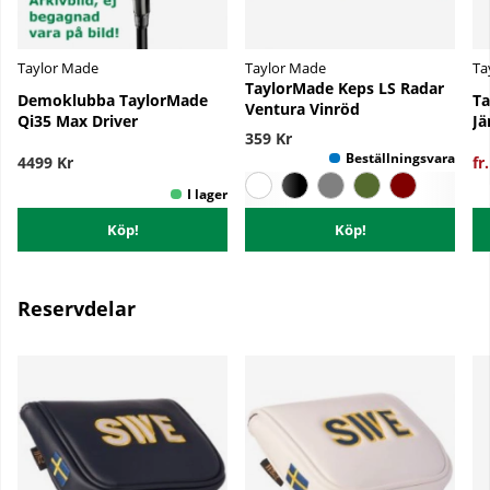
Taylor Made
Taylor Made
Ta
TaylorMade Keps LS Radar
Demoklubba TaylorMade
Ta
Ventura Vinröd
Qi35 Max Driver
Jä
359 Kr
4499 Kr
fr
Köp!
Köp!
Reservdelar