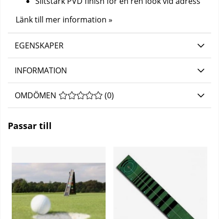
Slitstark PVD finish för en ren look vid adress
Länk till mer information »
EGENSKAPER
INFORMATION
OMDÖMEN
MEDELBETYG 0 AV 5 ANTAL BETYG 0
(
0
)
Passar till