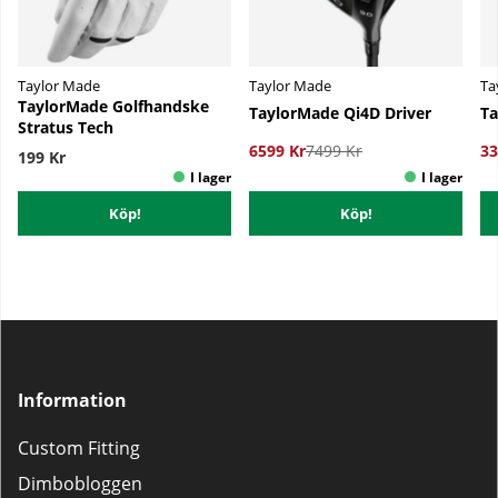
Taylor Made
Taylor Made
Ta
TaylorMade Golfhandske
TaylorMade Qi4D Driver
Ta
Stratus Tech
6599 Kr
7499 Kr
33
199 Kr
Köp!
Köp!
Information
Custom Fitting
Dimbobloggen