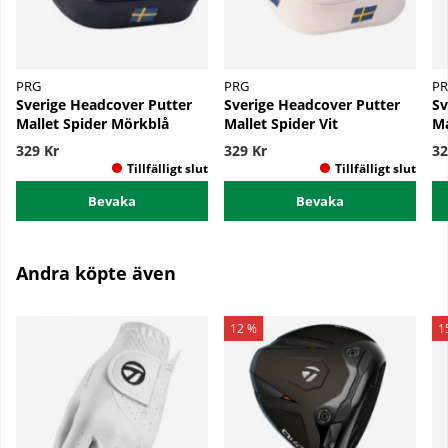
PRG
PRG
P
Sverige Headcover Putter
Sverige Headcover Putter
Sv
Mallet Spider Mörkblå
Mallet Spider Vit
Ma
329 Kr
329 Kr
32
Bevaka
Bevaka
Andra köpte även
12 %
1