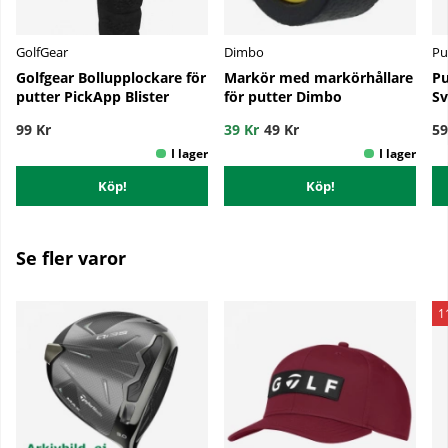
GolfGear
Dimbo
Pu
Golfgear Bollupplockare för
Markör med markörhållare
Pu
putter PickApp Blister
för putter Dimbo
Sv
99 Kr
39 Kr
49 Kr
59
Köp!
Köp!
Se fler varor
1