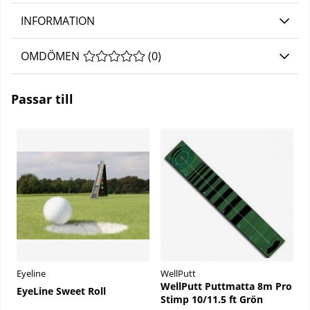
INFORMATION
OMDÖMEN
MEDELBETYG 0 AV 5 ANTAL BETYG 0
(
0
)
Passar till
Eyeline
WellPutt
WellPutt Puttmatta 8m Pro
EyeLine Sweet Roll
Stimp 10/11.5 ft Grön