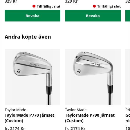
329 Kr
329 Kr
32
Bevaka
Bevaka
Andra köpte även
Taylor Made
Taylor Made
Pr
TaylorMade P770 Järnset
TaylorMade P790 Järnset
Go
(Custom)
(Custom)
rö
fr. 2174 Kr
fr. 2174 Kr
10