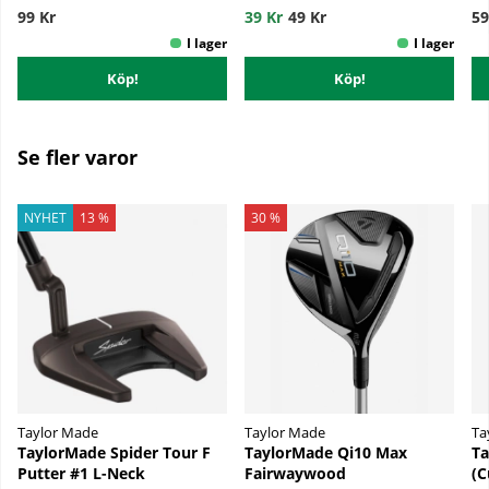
99 Kr
39 Kr
49 Kr
59
Köp!
Köp!
Se fler varor
NYHET
13 %
30 %
Taylor Made
Taylor Made
Ta
TaylorMade Spider Tour F
TaylorMade Qi10 Max
Ta
Putter #1 L-Neck
Fairwaywood
(C