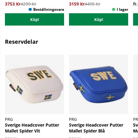
3753 Kr
4299 Kr
3159 Kr
4495 Kr
fr
Köp!
Köp!
Reservdelar
PRG
PRG
P
Sverige Headcover Putter
Sverige Headcover Putter
Sv
Mallet Spider Vit
Mallet Spider Blå
Ma