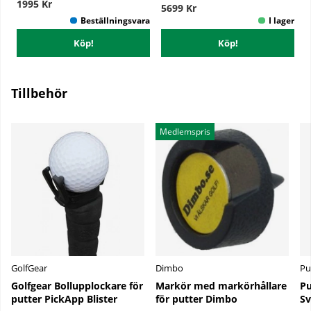
1995 Kr
5699 Kr
Köp!
Köp!
Tillbehör
Medlemspris
GolfGear
Dimbo
Pu
Golfgear Bollupplockare för
Markör med markörhållare
Pu
putter PickApp Blister
för putter Dimbo
Sv