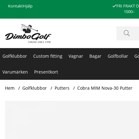
Kontakt
Hjälp
FRI FRAKT 
1000:-
Golfklubbor
Custom fitting
Vagnar
Bagar
Golfbollar
Go
Varumärken
Presentkort
Hem
Golfklubbor
Putters
Cobra MIM Nova-30 Putter
Produktbilder Cobra MIM Nova-30 Putter