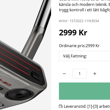
känsla och modern teknik. Et
trygg kontroll i ett lätt båg
Artnr:
1572022-11N3034
2999
Kr
Ordinarie pris:
2999 Kr
Välj Fattning:
Antal
Leveranstid:
[1]-[3] arbe