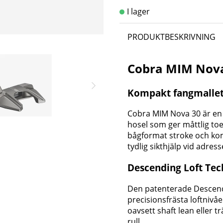
PRODUKTBESKRIVNING
Cobra MIM Nova
Kompakt fangmallet
Cobra MIM Nova 30 är en
hosel som ger måttlig toe
bågformat stroke och kom
tydlig sikthjälp vid adress
Descending Loft Tech
Den patenterade Descendi
precisionsfrästa loftnivå
oavsett shaft lean eller t
rull.