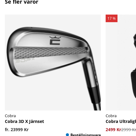
Se fler varor
17 %
Cobra
Cobra
Cobra 3D X Järnset
Cobra Ultrali
fr. 23999 Kr
2499 Kr
2999 K