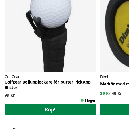
GolfGear
Dimbo
Golfgear Bollupplockare för putter PickApp
Markör med ma
Blister
39 Kr
49 Kr
99 Kr
Köp!