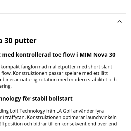
 30 putter
 med kontrollerad toe flow i MIM Nova 30
 kompakt fangformad malletputter med short slant
 flow. Konstruktionen passar spelare med ett lätt
binerar naturlig rotation med modern stabilitet och
ering.
nology för stabil bollstart
ng Loft Technology från LA Golf använder fyra
er i träffytan. Konstruktionen optimerar launchvinkeln
räffposition och bidrar till en konsekvent end over end