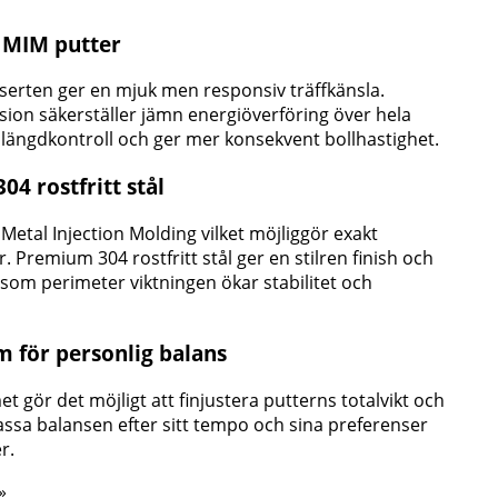
a MIM putter
erten ger en mjuk men responsiv träffkänsla.
sion säkerställer jämn energiöverföring över hela
ar längdkontroll och ger mer konsekvent bollhastighet.
04 rostfritt stål
 Metal Injection Molding vilket möjliggör exakt
 Premium 304 rostfritt stål ger en stilren finish och
 som perimeter viktningen ökar stabilitet och
m för personlig balans
t gör det möjligt att finjustera putterns totalvikt och
assa balansen efter sitt tempo och sina preferenser
r.
»