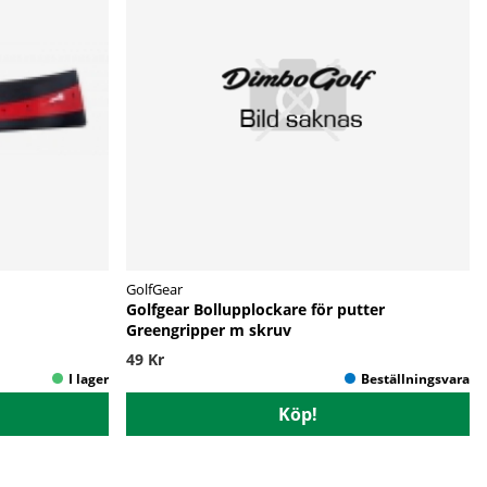
GolfGear
Golfgear Bollupplockare för putter
Greengripper m skruv
49 Kr
Köp!