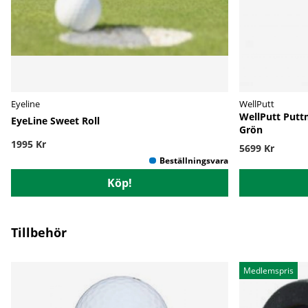
Eyeline
WellPutt
WellPutt Putt
EyeLine Sweet Roll
Grön
1995 Kr
5699 Kr
Köp!
Tillbehör
Medlemspris