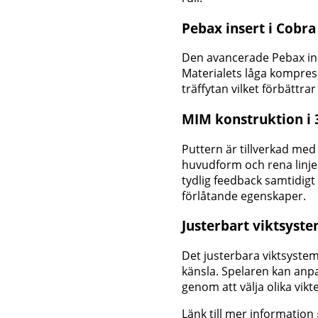
Pebax insert i Cobr
Den avancerade Pebax ins
Materialets låga kompres
träffytan vilket förbättr
MIM konstruktion i 3
Puttern är tillverkad med
huvudform och rena linjer.
tydlig feedback samtidigt
förlåtande egenskaper.
Justerbart viktsyste
Det justerbara viktsysteme
känsla. Spelaren kan anp
genom att välja olika vikte
Länk till mer information 