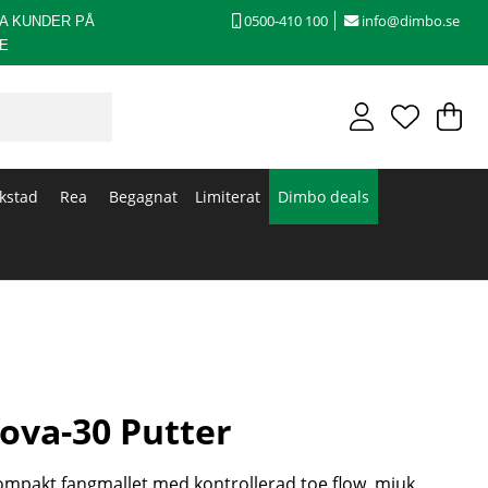
0500-410 100
info@dimbo.se
A KUNDER PÅ
E
V
An
.
kstad
Rea
Begagnat
Limiterat
Dimbo deals
ova-30 Putter
mpakt fangmallet med kontrollerad toe flow, mjuk