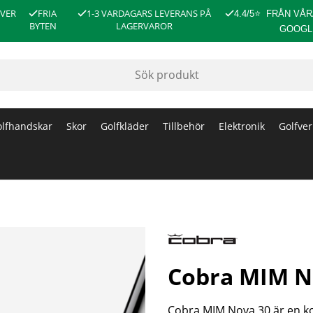
ÖVER
FRIA
1-3 VARDAGARS LEVERANS PÅ
4.4/5
⭐
FRÅN VÅR
BYTEN
LAGERVAROR
GOOGL
lfhandskar
Skor
Golfkläder
Tillbehör
Elektronik
Golfver
Cobra MIM N
Cobra MIM Nova 30 är en ko