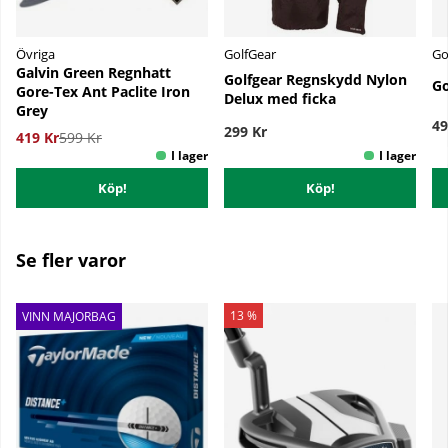
Övriga
GolfGear
Go
Galvin Green Regnhatt
Golfgear Regnskydd Nylon
Go
Gore-Tex Ant Paclite Iron
Delux med ficka
Grey
49
299 Kr
419 Kr
599 Kr
Köp!
Köp!
Se fler varor
13 %
VINN MAJORBAG