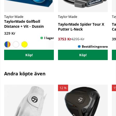
Taylor Made
Taylor Made
Ta
TaylorMade Golfboll
TaylorMade Spider Tour X
Ta
Distance + Vit - Dussin
Putter L-Neck
Ca
329 Kr
3753 Kr
4295 Kr
39
Köp!
Köp!
Andra köpte även
12 %
1