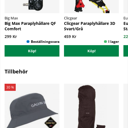
Big Max
Clicgear
Eu
Big Max Paraplyhållare QF
Clicgear Paraplyhållare 3D
Eu
Comfort
Svart/Grå
St
299 Kr
459 Kr
22
Köp!
Köp!
Tillbehör
30 %