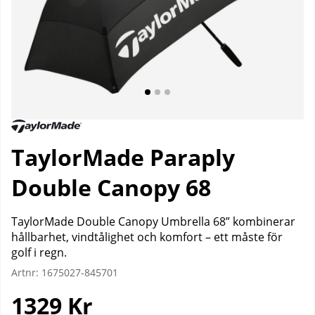
TaylorMade Paraply
Double Canopy 68
TaylorMade Double Canopy Umbrella 68” kombinerar
hållbarhet, vindtålighet och komfort – ett måste för
golf i regn.
Artnr:
1675027-845701
1329
Kr