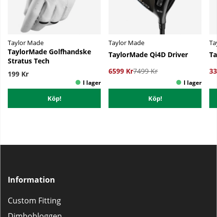
Taylor Made
Taylor Made
Ta
TaylorMade Golfhandske
TaylorMade Qi4D Driver
Ta
Stratus Tech
6599 Kr
7499 Kr
33
199 Kr
Köp!
Köp!
Information
Custom Fitting
Dimbobloggen