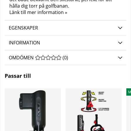
hålla dig torr på golfbanan.
Länk till mer information »
EGENSKAPER
INFORMATION
OMDÖMEN
MEDELBETYG 0 AV 5 ANTAL BETYG 0
(
0
)
Passar till
M