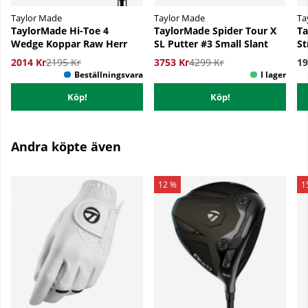
Taylor Made
Taylor Made
Ta
TaylorMade Hi-Toe 4
TaylorMade Spider Tour X
Ta
Wedge Koppar Raw Herr
SL Putter #3 Small Slant
St
2014 Kr
2195 Kr
3753 Kr
4299 Kr
19
Köp!
Köp!
Andra köpte även
12 %
1