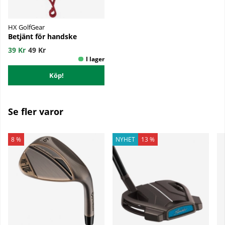
HX GolfGear
Betjänt för handske
39 Kr
49 Kr
Köp!
Se fler varor
8 %
NYHET
13 %