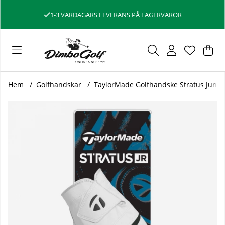
1-3 VARDAGARS LEVERANS PÅ LAGERVAROR
Var
Ant
.
Hem
Golfhandskar
TaylorMade Golfhandske Stratus Junio
Produktbilder TaylorMade Golfhandske Stratus Junior