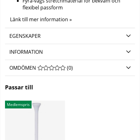
Fyra-vägs stretchmaterial för bekväm och
flexibel passform
Länk till mer information »
EGENSKAPER
INFORMATION
OMDÖMEN
MEDELBETYG 0 AV 5 ANTAL BETYG 0
(
0
)
Passar till
Medlemspris