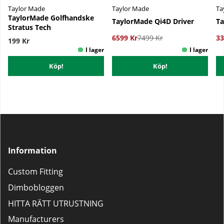
Taylor Made
Taylor Made
Ta
TaylorMade Golfhandske
TaylorMade Qi4D Driver
Ta
Stratus Tech
6599 Kr
7499 Kr
33
199 Kr
Köp!
Köp!
Information
Custom Fitting
Dimbobloggen
HITTA RÄTT UTRUSTNING
Manufacturers