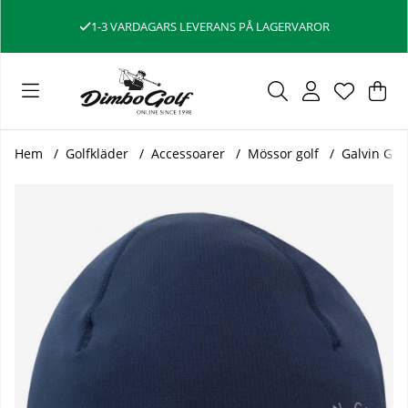
1-3 VARDAGARS LEVERANS PÅ LAGERVAROR
Var
Ant
.
Hem
Golfkläder
Accessoarer
Mössor golf
Galvin Gre
Produktbilder Galvin Green Mössa Insula Denver Marinblå