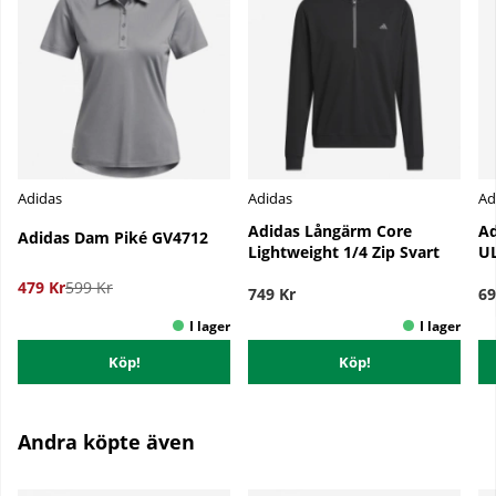
Adidas
Adidas
Ad
Adidas Långärm Core
Ad
Adidas Dam Piké GV4712
Lightweight 1/4 Zip Svart
UL
479 Kr
599 Kr
749 Kr
69
Köp!
Köp!
Andra köpte även