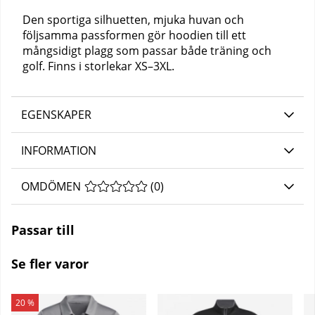
Den sportiga silhuetten, mjuka huvan och
följsamma passformen gör hoodien till ett
mångsidigt plagg som passar både träning och
golf. Finns i storlekar XS–3XL.
EGENSKAPER
INFORMATION
OMDÖMEN
MEDELBETYG 0 AV 5 ANTAL BETYG 0
(
0
)
Passar till
Se fler varor
20 %