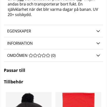
andas bra och transporterar bort fukt. En
självklarhet när det blir varma dagar på banan. UV
20+ solskydd.
EGENSKAPER
INFORMATION
OMDÖMEN
MEDELBETYG 0 AV 5 ANTAL BETYG 0
(
0
)
Passar till
Tillbehör