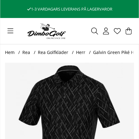
1-3 VARDAGARS LEVERANS PÅ LAGERVAROR
Var
Ant
.
Hem
Rea
Rea Golfkläder
Herr
Galvin Green Piké Her
Produktbilder Galvin Green Piké Herr Mads V8+ Svart