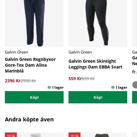
Galvin Green
Galvin Green
Ga
Ga
Galvin Green Regnbyxor
Galvin Green Skintight
Ne
Gore-Tex Dam Alina
Leggings Dam EBBA Svart
Marinblå
fr
559 Kr
699 Kr
2396 Kr
2995 Kr
Köp!
Köp!
Andra köpte även
20 %
20 %