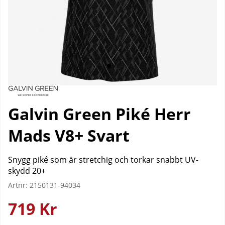
Galvin Green Piké Herr
Mads V8+ Svart
Snygg piké som är stretchig och torkar snabbt UV-
skydd 20+
Artnr:
2150131-94034
719
Kr