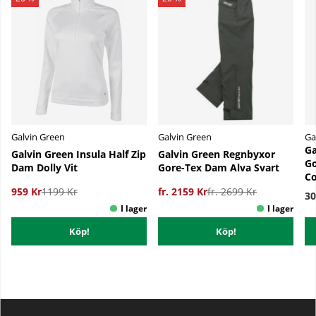
Galvin Green
Galvin Green
Ga
Ga
Galvin Green Insula Half Zip
Galvin Green Regnbyxor
Go
Dam Dolly Vit
Gore-Tex Dam Alva Svart
Co
959 Kr
1199 Kr
fr. 2159 Kr
fr. 2699 Kr
30
Köp!
Köp!