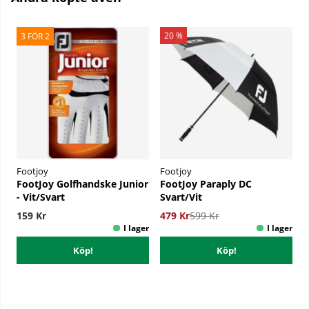
20 %
3 FÖR 2
Footjoy
Footjoy
FootJoy Golfhandske Junior
FootJoy Paraply DC
- Vit/Svart
Svart/Vit
159 Kr
479 Kr
599 Kr
Köp!
Köp!