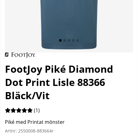
FootJoy Piké Diamond
Dot Print Lisle 88366
Bläck/Vit
Medelbetyg 5 av 5 Antal betyg 1
(
1
)
Piké med Printat mönster
Artnr:
2550008-883664r