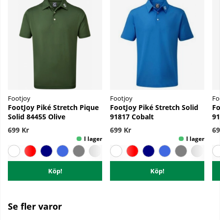
Footjoy
Footjoy
Fo
FootJoy Piké Stretch Pique
FootJoy Piké Stretch Solid
Fo
Solid 84455 Olive
91817 Cobalt
91
699 Kr
699 Kr
69
Köp!
Köp!
Se fler varor