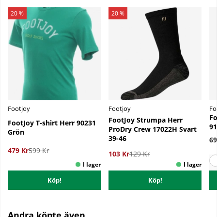
20 %
20 %
Footjoy
Footjoy
Fo
Fo
FootJoy Strumpa Herr
FootJoy T-shirt Herr 90231
91
ProDry Crew 17022H Svart
Grön
39-46
69
479 Kr
599 Kr
103 Kr
129 Kr
Köp!
Köp!
Andra köpte även