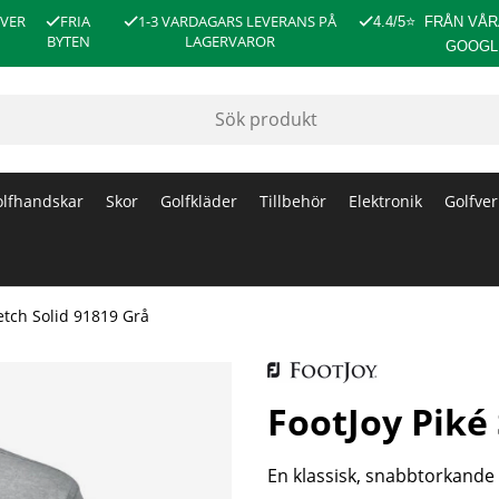
ÖVER
FRIA
1-3 VARDAGARS LEVERANS PÅ
4.4/5
⭐
FRÅN VÅR
BYTEN
LAGERVAROR
GOOGL
lfhandskar
Skor
Golfkläder
Tillbehör
Elektronik
Golfver
retch Solid 91819 Grå
FootJoy Piké 
En klassisk, snabbtorkande