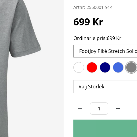
Artnr:
2550001-914
699
Kr
Ordinarie pris:
699 Kr
FootJoy Piké Stretch Soli
Välj Storlek:
Antal