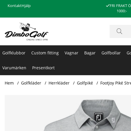
Kontakt
Hjälp
FRI FRAKT 
1000:-
Golfklubbor
Custom fitting
Vagnar
Bagar
Golfbollar
Go
Varumärken
Presentkort
Hem
Golfkläder
Herrkläder
Golfpiké
FootJoy Piké St
Produktbilder FootJoy Piké Stretch Solid 91819 Grå