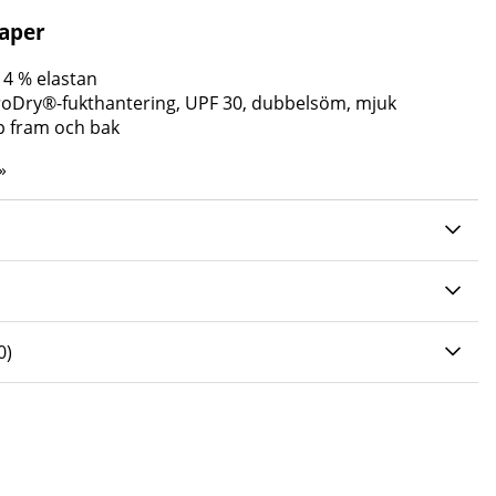
kaper
 4 % elastan
ProDry®-fukthantering, UPF 30, dubbelsöm, mjuk
yp fram och bak
»
0 AV 5 ANTAL BETYG 0
0
)