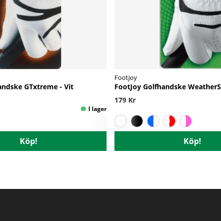
Footjoy
andske GTxtreme - Vit
FootJoy Golfhandske WeatherSo
179 Kr
Köp!
Köp!