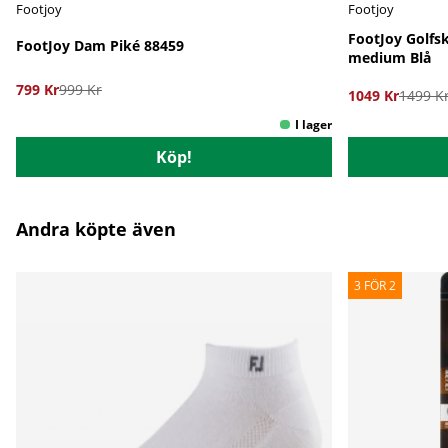
Footjoy
Footjoy
FootJoy Golfs
FootJoy Dam Piké 88459
medium Blå
799 Kr
999 Kr
1049 Kr
1499 K
Köp!
Andra köpte även
3 FÖR 2