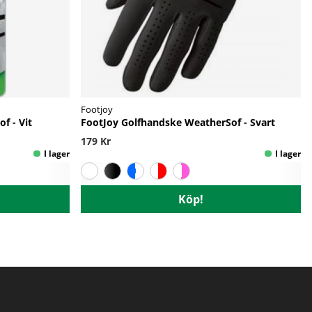
Footjoy
f - Vit
FootJoy Golfhandske WeatherSof - Svart
179 Kr
Köp!