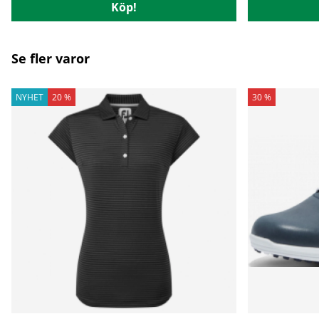
Köp!
Se fler varor
NYHET
20 %
30 %