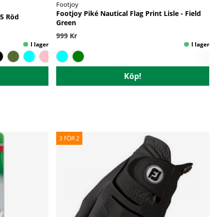
Footjoy
Footjoy Piké Nautical Flag Print Lisle - Field
25 Röd
Green
999 Kr
Köp!
3 FÖR 2