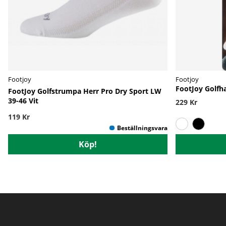
Footjoy
Footjoy
FootJoy Golfh
FootJoy Golfstrumpa Herr Pro Dry Sport LW
39-46 Vit
229 Kr
119 Kr
Köp!