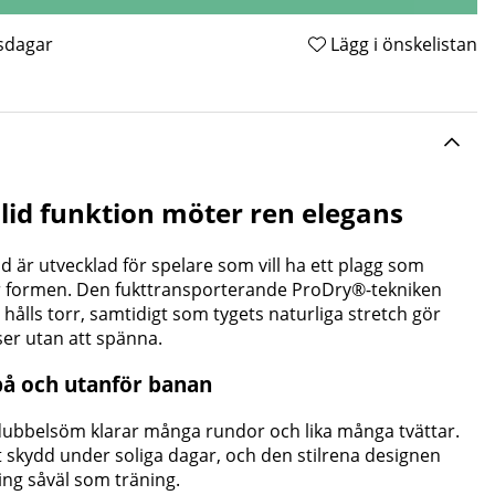
tsdagar
Lägg i önskelistan
olid funktion möter ren elegans
d är utvecklad för spelare som vill ha ett plagg som
r formen. Den fukttransporterande ProDry®-tekniken
t hålls torr, samtidigt som tygets naturliga stretch gör
lser utan att spänna.
t på och utanför banan
 dubbelsöm klarar många rundor och lika många tvättar.
 skydd under soliga dagar, och den stilrena designen
ling såväl som träning.