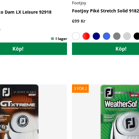
Footjoy
FootJoy Piké Stretch Solid 918
ko Dam LX Leisure 92918
699 Kr
r
Köp!
Köp!
3 FÖR 2