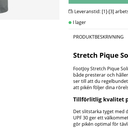
Leveranstid:
[1]-[3] arbe
PRODUKTBESKRIVNING
Stretch Pique S
FootJoy Stretch Pique Soli
både presterar och hålle
ser till att du regelbunde
att pikén följer dina röre
Tillförlitlig kvalite
Det slitstarka tyget med
UPF 30 ger ett välkommet
gör pikén optimal för täv