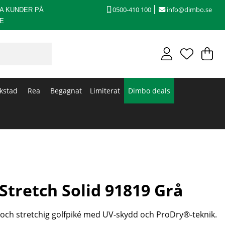
0500-410 100
info@dimbo.se
A KUNDER PÅ
E
V
An
.
kstad
Rea
Begagnat
Limiterat
Dimbo deals
Stretch Solid 91819 Grå
 och stretchig golfpiké med UV-skydd och ProDry®-teknik.