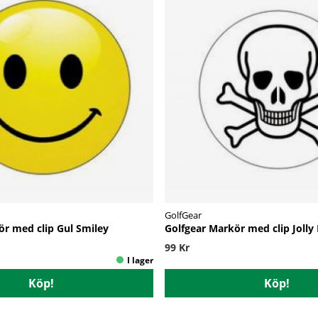
GolfGear
ör med clip Gul Smiley
Golfgear Markör med clip Jolly
99 Kr
Köp!
Köp!