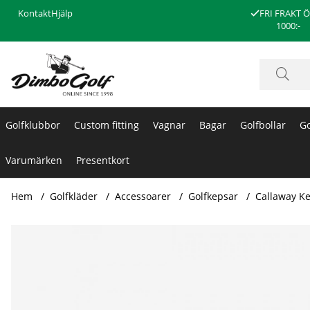
Kontakt
Hjälp
FRI FRAKT 
1000:-
Golfklubbor
Custom fitting
Vagnar
Bagar
Golfbollar
Go
Varumärken
Presentkort
Hem
Golfkläder
Accessoarer
Golfkepsar
Callaway Ke
Produktbilder Callaway Keps Favorite Track Marinblå