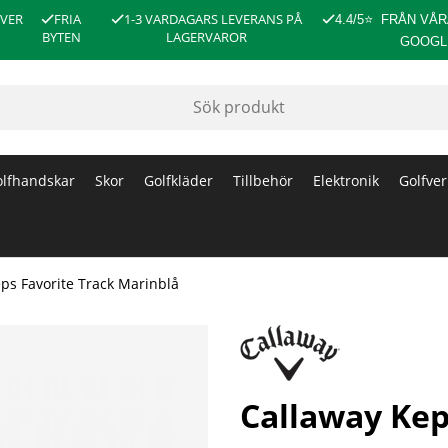
ÖVER
FRIA
1-3 VARDAGARS LEVERANS PÅ
4.4/5
⭐
FRÅN VÅR
BYTEN
LAGERVAROR
GOOGL
lfhandskar
Skor
Golfkläder
Tillbehör
Elektronik
Golfver
ps Favorite Track Marinblå
Callaway Kep