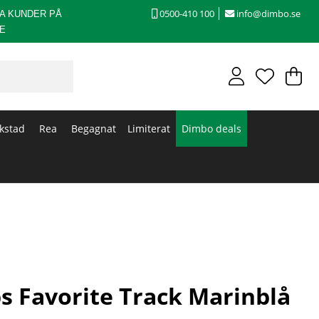
0500-410 100
info@dimbo.se
A KUNDER PÅ
E
V
An
.
kstad
Rea
Begagnat
Limiterat
Dimbo deals
s Favorite Track Marinblå