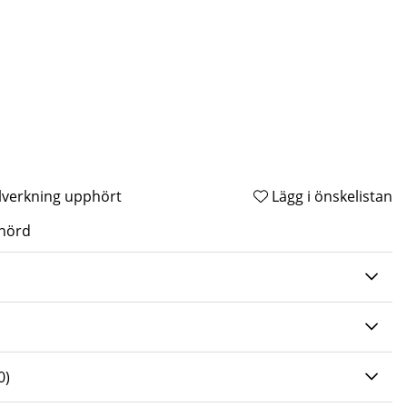
illverkning upphört
Lägg i önskelistan
0 AV 5 ANTAL BETYG 0
0
)