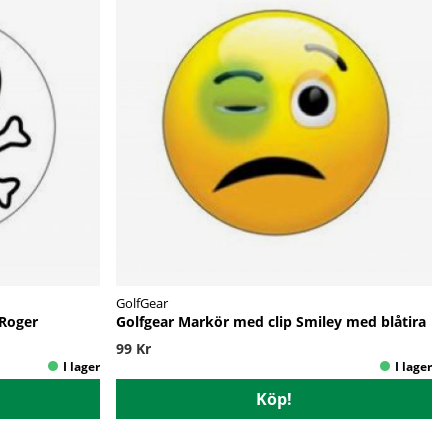
GolfGear
 Roger
Golfgear Markör med clip Smiley med blåtira
99 Kr
Köp!