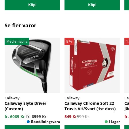
Köp!
Köp!
Se fler varor
Medlemspris
8 %
1
Callaway
Callaway
Ca
Callaway Elyte Driver
Callaway Chrome Soft 22
Ca
(Custom)
Truvis Vit/Svart (1st duss)
Jä
fr. 6069 Kr
fr. 6999 Kr
549 Kr
599 Kr
fr