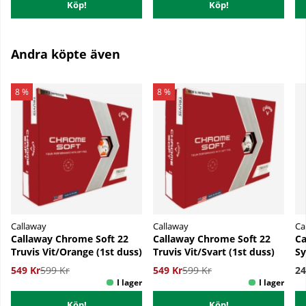
Köp!
Köp!
Andra köpte även
8 %
8 %
Callaway
Callaway
Ca
Callaway Chrome Soft 22
Callaway Chrome Soft 22
Ca
Truvis Vit/Orange (1st duss)
Truvis Vit/Svart (1st duss)
Sy
549 Kr
599 Kr
549 Kr
599 Kr
24
Köp!
Köp!