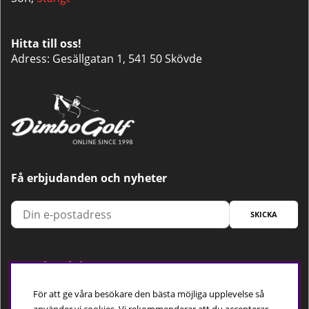
Hitta till oss!
Adress: Gesällgatan 1, 541 50 Skövde
Få erbjudanden och nyheter
SKICKA
Trygg betalning
För att ge våra besökare den bästa möjliga upplevelse så