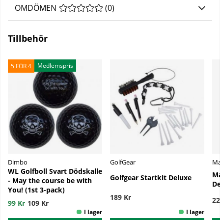
OMDÖMEN
MEDELBETYG 0 AV 5 ANTAL BETYG 0
(
0
)
Tillbehör
Medlemspris
5 FÖR 4
Dimbo
GolfGear
Ma
WL Golfboll Svart Dödskalle
Ma
Golfgear Startkit Deluxe
- May the course be with
De
You! (1st 3-pack)
189 Kr
22
99 Kr
109 Kr