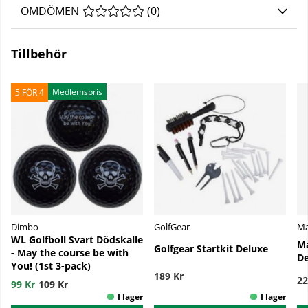
OMDÖMEN
MEDELBETYG 0 AV 5 ANTAL BETYG 0
(
0
)
Tillbehör
Medlemspris
5 FÖR 4
Dimbo
GolfGear
Ma
WL Golfboll Svart Dödskalle
Ma
Golfgear Startkit Deluxe
- May the course be with
De
You! (1st 3-pack)
189 Kr
22
99 Kr
109 Kr