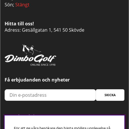
Sön;
Stängt
Hitta till oss!
Adress: Gesällgatan 1, 541 50 Skövde
Få erbjudanden och nyheter
SKICKA
Trygg betalning
För att ge våra besökare den bästa möjliga upplevelse så