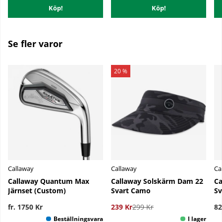
Köp!
Köp!
Se fler varor
20 %
Callaway
Callaway
Ca
Callaway Quantum Max
Callaway Solskärm Dam 22
Ca
Järnset (Custom)
Svart Camo
Sv
fr. 1750 Kr
239 Kr
299 Kr
82