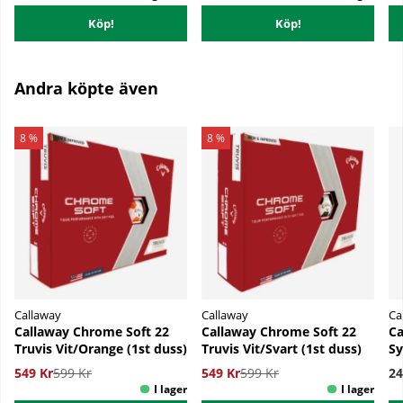
Köp!
Köp!
Andra köpte även
8 %
8 %
Callaway
Callaway
Ca
Callaway Chrome Soft 22
Callaway Chrome Soft 22
Ca
Truvis Vit/Orange (1st duss)
Truvis Vit/Svart (1st duss)
Sy
549 Kr
599 Kr
549 Kr
599 Kr
24