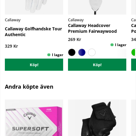
Callaway
Callaway
Ca
Callaway Headcover
Ca
Callaway Golfhandske Tour
Premium Fairwaywood
Po
Authentic
269 Kr
34
329 Kr
Köp!
Köp!
Andra köpte även