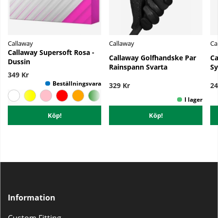
Callaway
Callaway
Ca
Callaway Supersoft Rosa -
Callaway Golfhandske Par
Ca
Dussin
Rainspann Svarta
Sy
349 Kr
329 Kr
24
Köp!
Köp!
Information