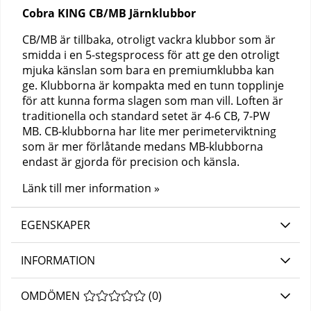
Cobra KING CB/MB Järnklubbor
CB/MB är tillbaka, otroligt vackra klubbor som är
smidda i en 5-stegsprocess för att ge den otroligt
mjuka känslan som bara en premiumklubba kan
ge. Klubborna är kompakta med en tunn topplinje
för att kunna forma slagen som man vill. Loften är
traditionella och standard setet är 4-6 CB, 7-PW
MB. CB-klubborna har lite mer perimeterviktning
som är mer förlåtande medans MB-klubborna
endast är gjorda för precision och känsla.
Länk till mer information »
EGENSKAPER
INFORMATION
OMDÖMEN
MEDELBETYG 0 AV 5 ANTAL BETYG 0
(
0
)