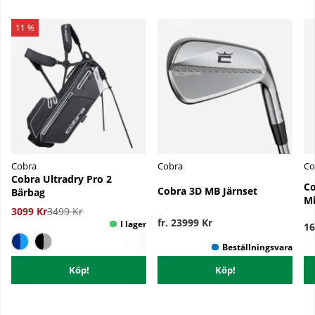
11 %
Cobra
Cobra
Co
Cobra Ultradry Pro 2
Co
Cobra 3D MB Järnset
Bärbag
Mi
3099 Kr
3499 Kr
fr. 23999 Kr
16
Köp!
Köp!