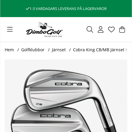
1-3 VARDAGARS LEVERANS PÅ LAGERVAROR
Var
Ant
.
Hem
Golfklubbor
Järnset
Cobra King CB/MB Järnset K
Produktbilder Cobra King CB/MB Järnset Komboset