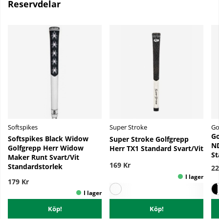
Reservdelar
Softspikes
Super Stroke
Go
Go
Softspikes Black Widow
Super Stroke Golfgrepp
ND
Golfgrepp Herr Widow
Herr TX1 Standard Svart/Vit
St
Maker Runt Svart/Vit
169 Kr
Standardstorlek
22
179 Kr
Köp!
Köp!