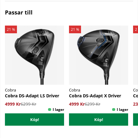
Passar till
21 %
21 %
2
Cobra
Cobra
Co
Cobra DS-Adapt LS Driver
Cobra DS-Adapt X Driver
Co
4999 Kr
6299 Kr
4999 Kr
6299 Kr
23
Köp!
Köp!