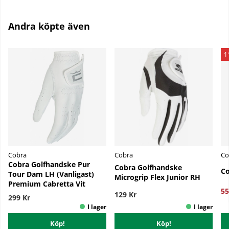
Andra köpte även
1
Cobra
Cobra
Co
Cobra Golfhandske Pur
Cobra Golfhandske
Co
Tour Dam LH (Vanligast)
Microgrip Flex Junior RH
Premium Cabretta Vit
55
129 Kr
299 Kr
Köp!
Köp!