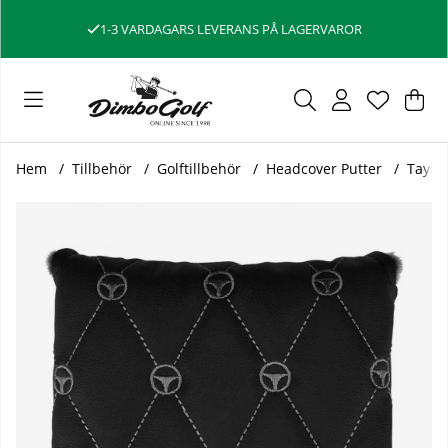
1-3 VARDAGARS LEVERANS PÅ LAGERVAROR
Var
Ant
.
Hem
Tillbehör
Golftillbehör
Headcover Putter
Taylo
Produktbilder TaylorMade Headcover Putter Mallet Spider 