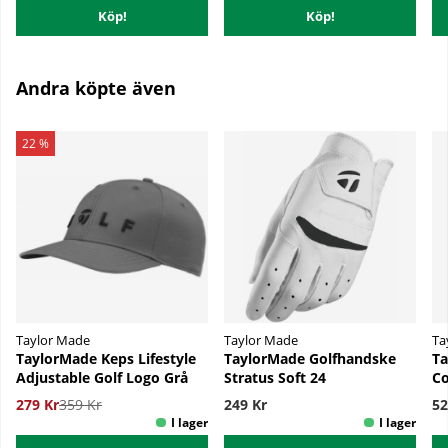
Köp!
Köp!
Andra köpte även
22 %
Taylor Made
Taylor Made
Ta
TaylorMade Keps Lifestyle
TaylorMade Golfhandske
Ta
Adjustable Golf Logo Grå
Stratus Soft 24
Co
279 Kr
359 Kr
249 Kr
52