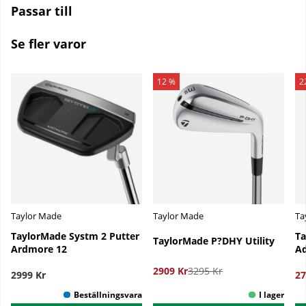
Passar till
Se fler varor
12 %
2
Taylor Made
Taylor Made
Ta
TaylorMade Systm 2 Putter
Ta
TaylorMade P?DHY Utility
Ardmore 12
Ad
2909 Kr
3295 Kr
2999 Kr
27