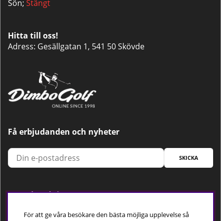
Sön;
Stängt
Hitta till oss!
Adress: Gesällgatan 1, 541 50 Skövde
Få erbjudanden och nyheter
SKICKA
Trygg betalning
För att ge våra besökare den bästa möjliga upplevelse så