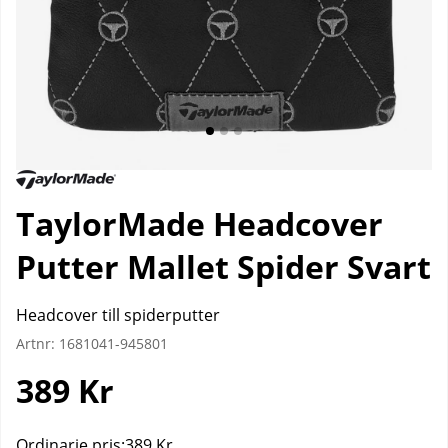
TaylorMade Headcover
Putter Mallet Spider Svart
Headcover till spiderputter
Artnr:
1681041-945801
389
Kr
Ordinarie pris:
389 Kr