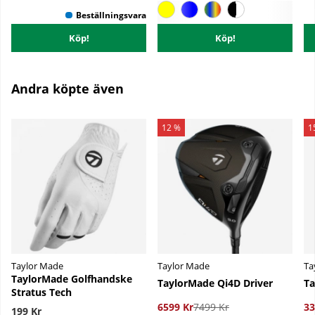
Köp!
Köp!
Andra köpte även
12 %
1
Taylor Made
Taylor Made
Ta
TaylorMade Golfhandske
TaylorMade Qi4D Driver
Ta
Stratus Tech
6599 Kr
7499 Kr
33
199 Kr