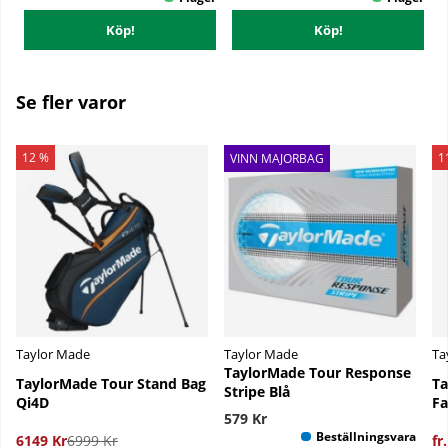
Köp!
Köp!
Se fler varor
12 %
1
VINN MAJORBAG
Taylor Made
Taylor Made
Ta
TaylorMade Tour Response
TaylorMade Tour Stand Bag
Ta
Stripe Blå
Qi4D
F
579 Kr
6149 Kr
6999 Kr
fr