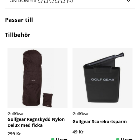
OMDÖMEN
MEDELBETYG 0 AV 5 ANTAL BETYG 0
(
0
)
Passar till
Tillbehör
GolfGear
GolfGear
Golfgear Regnskydd Nylon
Golfgear Scorekortspärm
Delux med ficka
49 Kr
299 Kr