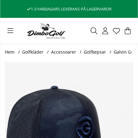
1-3 VARDAGARS LEVERANS PÅ LAGERVAROR
Var
Ant
.
Hem
Golfkläder
Accessoarer
Golfkepsar
Galvin Gre
Produktbilder Galvin Green Keps Mesh Camo Ensign Blå