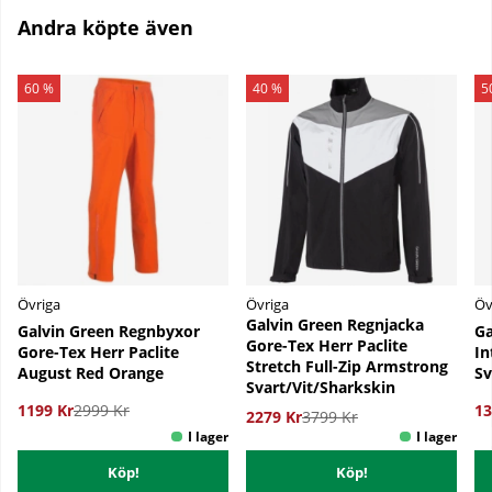
Andra köpte även
60 %
40 %
5
Övriga
Övriga
Öv
Galvin Green Regnjacka
Galvin Green Regnbyxor
Ga
Gore-Tex Herr Paclite
Gore-Tex Herr Paclite
In
Stretch Full-Zip Armstrong
August Red Orange
Sv
Svart/Vit/Sharkskin
1199 Kr
2999 Kr
13
2279 Kr
3799 Kr
Köp!
Köp!