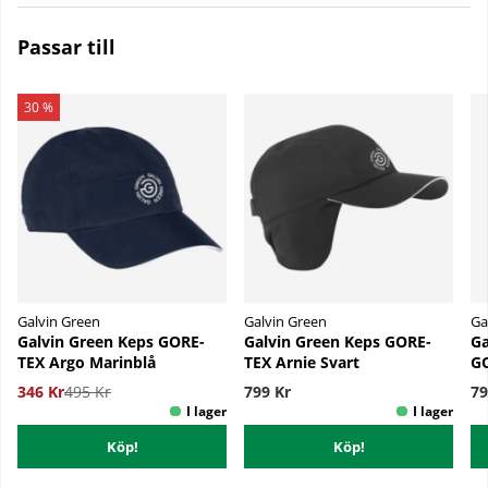
Passar till
30 %
Galvin Green
Galvin Green
Ga
Galvin Green Keps GORE-
Galvin Green Keps GORE-
Ga
TEX Argo Marinblå
TEX Arnie Svart
GO
346 Kr
495 Kr
799 Kr
79
Köp!
Köp!