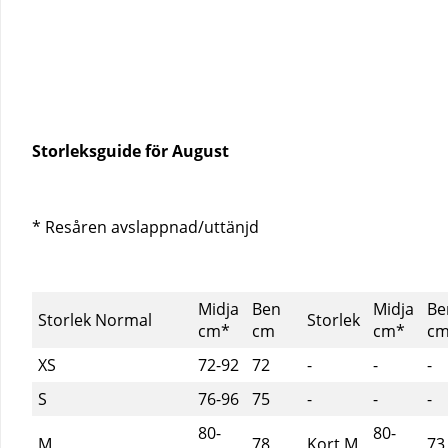
Storleksguide för August
* Resåren avslappnad/uttänjd
Midja
Ben
Midja
Be
Storlek Normal
Storlek
cm*
cm
cm*
c
XS
72-92
72
-
-
-
S
76-96
75
-
-
-
80-
80-
M
78
Kort M
73