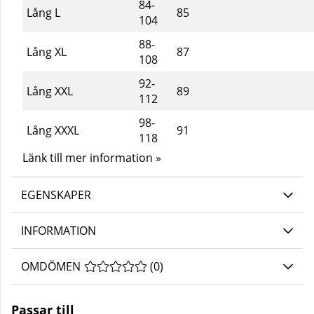
84-
Lång L
85
104
88-
Lång XL
87
108
92-
Lång XXL
89
112
98-
Lång XXXL
91
118
Länk till mer information »
EGENSKAPER
INFORMATION
OMDÖMEN
MEDELBETYG 0 AV 5 ANTAL BETYG 0
(
0
)
Passar till