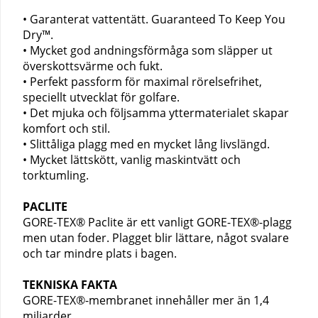
• Garanterat vattentätt. Guaranteed To Keep You
Dry™.
• Mycket god andningsförmåga som släpper ut
överskottsvärme och fukt.
• Perfekt passform för maximal rörelsefrihet,
speciellt utvecklat för golfare.
• Det mjuka och följsamma yttermaterialet skapar
komfort och stil.
• Slittåliga plagg med en mycket lång livslängd.
• Mycket lättskött, vanlig maskintvätt och
torktumling.
PACLITE
GORE-TEX® Paclite är ett vanligt GORE-TEX®-plagg
men utan foder. Plagget blir lättare, något svalare
och tar mindre plats i bagen.
TEKNISKA FAKTA
GORE-TEX®-membranet innehåller mer än 1,4
miljarder