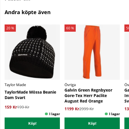
Andra köpte även
20 %
60 %
5
Taylor Made
Övriga
Öv
Galvin Green Regnbyxor
Ga
TaylorMade Mössa Beanie
Gore-Tex Herr Paclite
In
Dam Svart
August Red Orange
Sv
159 Kr
199 Kr
1199 Kr
2999 Kr
13
Köp!
Köp!