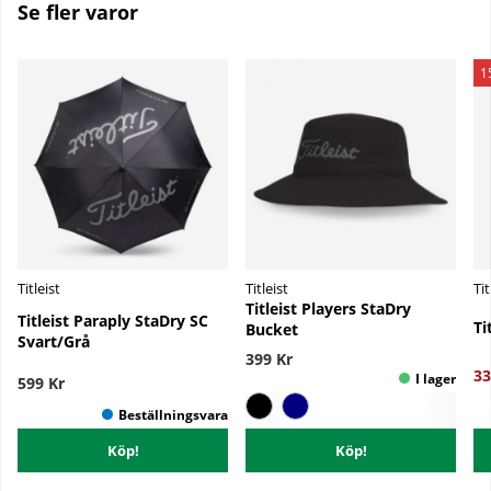
Se fler varor
1
Titleist
Titleist
Tit
Titleist Players StaDry
Titleist Paraply StaDry SC
Ti
Bucket
Svart/Grå
399 Kr
33
599 Kr
Köp!
Köp!