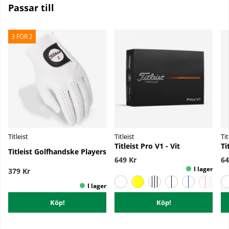
Passar till
3 FÖR 2
Titleist
Titleist
Tit
Titleist Pro V1 - Vit
Ti
Titleist Golfhandske Players
649 Kr
64
379 Kr
Köp!
Köp!