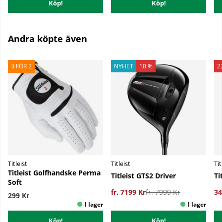
Köp!
Köp!
Andra köpte även
NYHET
10 %
2
3 FÖR 2
Titleist
Titleist
Tit
Titleist Golfhandske Perma
Titleist GTS2 Driver
Ti
Soft
fr. 7199 Kr
fr. 7999 Kr
34
299 Kr
Köp!
Köp!