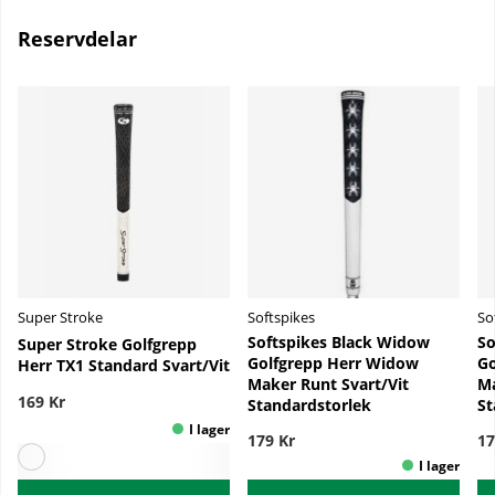
Reservdelar
Super Stroke
Softspikes
So
Softspikes Black Widow
So
Super Stroke Golfgrepp
Golfgrepp Herr Widow
Go
Herr TX1 Standard Svart/Vit
Maker Runt Svart/Vit
Ma
169 Kr
Standardstorlek
St
179 Kr
17