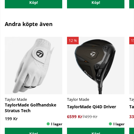
Köp!
Köp!
Andra köpte även
12 %
1
Taylor Made
Taylor Made
Ta
TaylorMade Golfhandske
TaylorMade Qi4D Driver
Ta
Stratus Tech
6599 Kr
7499 Kr
33
199 Kr
Köp!
Köp!