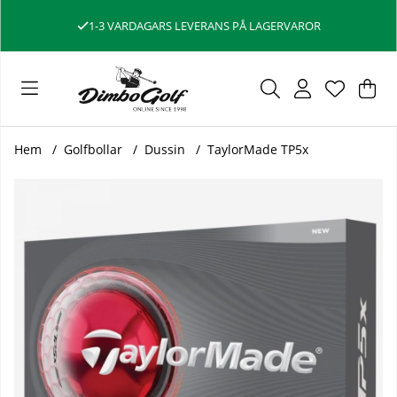
1-3 VARDAGARS LEVERANS PÅ LAGERVAROR
Var
Ant
.
Hem
Golfbollar
Dussin
TaylorMade TP5x
Produktbilder TaylorMade TP5x