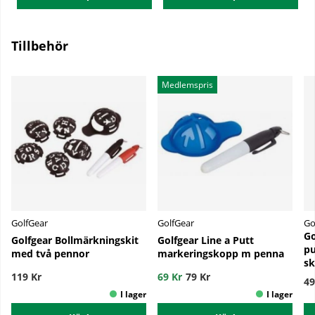
Tillbehör
Medlemspris
GolfGear
GolfGear
Go
Go
Golfgear Bollmärkningskit
Golfgear Line a Putt
pu
med två pennor
markeringskopp m penna
sk
119 Kr
69 Kr
79 Kr
49