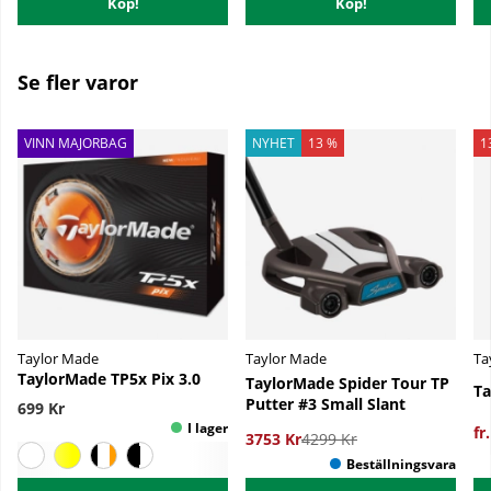
Köp!
Köp!
Se fler varor
NYHET
13 %
1
VINN MAJORBAG
Taylor Made
Taylor Made
Ta
TaylorMade TP5x Pix 3.0
TaylorMade Spider Tour TP
Ta
Putter #3 Small Slant
699 Kr
fr
3753 Kr
4299 Kr