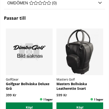
OMDÖMEN
MEDELBETYG 0 AV 5 ANTAL BETYG 0
(
0
)
Passar till
GolfGear
Masters Golf
Golfgear Bollväska Deluxe
Masters Bollväska
Grå
Leatherette Svart
399 Kr
599 Kr
Köp!
Köp!