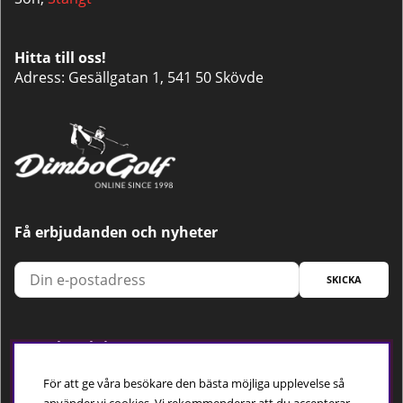
Hitta till oss!
Adress: Gesällgatan 1, 541 50 Skövde
Få erbjudanden och nyheter
SKICKA
Trygg betalning
För att ge våra besökare den bästa möjliga upplevelse så