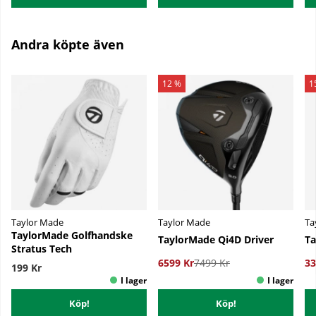
Andra köpte även
12 %
1
Taylor Made
Taylor Made
Ta
TaylorMade Golfhandske
TaylorMade Qi4D Driver
Ta
Stratus Tech
6599 Kr
7499 Kr
33
199 Kr
Köp!
Köp!