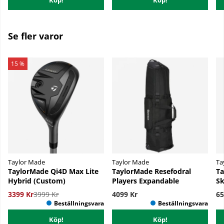
Se fler varor
15 %
Taylor Made
Taylor Made
Ta
TaylorMade Qi4D Max Lite
TaylorMade Resefodral
Ta
Hybrid (Custom)
Players Expandable
S
3399 Kr
3999 Kr
4099 Kr
65
Köp!
Köp!