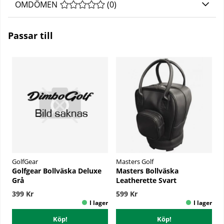
OMDÖMEN
MEDELBETYG 0 AV 5 ANTAL BETYG 0
(
0
)
Passar till
GolfGear
Masters Golf
Golfgear Bollväska Deluxe
Masters Bollväska
Grå
Leatherette Svart
399 Kr
599 Kr
Köp!
Köp!