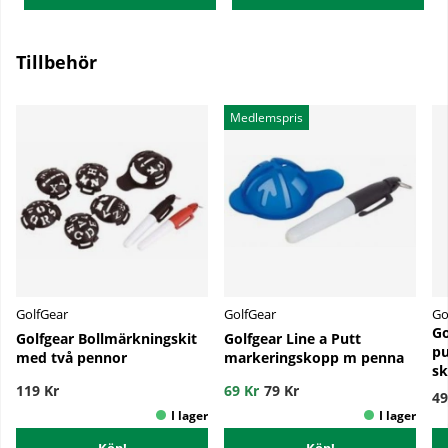
Tillbehör
Medlemspris
GolfGear
GolfGear
Go
Go
Golfgear Bollmärkningskit
Golfgear Line a Putt
pu
med två pennor
markeringskopp m penna
sk
119 Kr
69 Kr
79 Kr
49
Köp!
Köp!