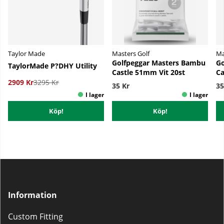
Taylor Made
Masters Golf
Ma
Golfpeggar Masters Bambu
Go
TaylorMade P?DHY Utility
Castle 51mm Vit 20st
Ca
2909 Kr
3295 Kr
35 Kr
35
Köp!
Köp!
Information
Custom Fitting