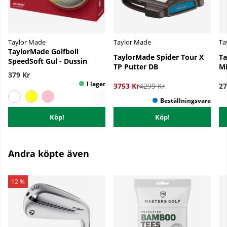
Taylor Made
Taylor Made
Ta
TaylorMade Golfboll
TaylorMade Spider Tour X
Ta
SpeedSoft Gul - Dussin
TP Putter DB
Mi
379 Kr
3753 Kr
4299 Kr
27
Köp!
Köp!
Andra köpte även
12 %