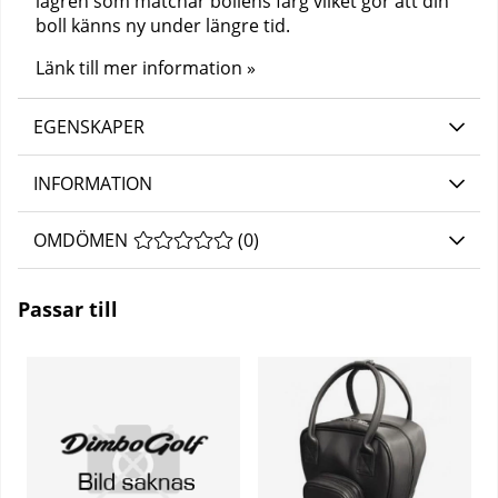
lagren som matchar bollens färg vilket gör att din
boll känns ny under längre tid.
Länk till mer information »
EGENSKAPER
INFORMATION
OMDÖMEN
MEDELBETYG 0 AV 5 ANTAL BETYG 0
(
0
)
Passar till