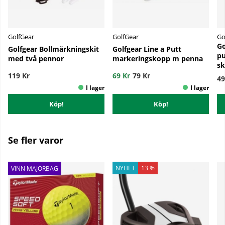
GolfGear
GolfGear
Go
Go
Golfgear Bollmärkningskit
Golfgear Line a Putt
pu
med två pennor
markeringskopp m penna
sk
119 Kr
69 Kr
79 Kr
49
Köp!
Köp!
Se fler varor
NYHET
13 %
VINN MAJORBAG