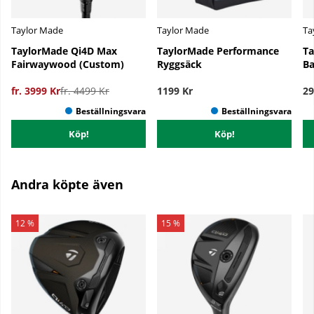
Taylor Made
Taylor Made
Ta
TaylorMade Qi4D Max
TaylorMade Performance
Ta
Fairwaywood (Custom)
Ryggsäck
B
fr. 3999 Kr
fr. 4499 Kr
1199 Kr
29
Köp!
Köp!
Andra köpte även
12 %
15 %