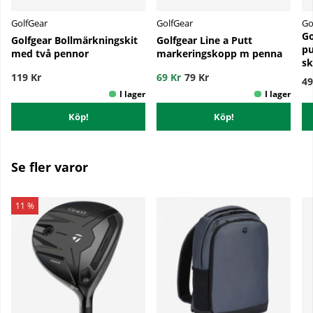
GolfGear
GolfGear
Go
Go
Golfgear Bollmärkningskit
Golfgear Line a Putt
pu
med två pennor
markeringskopp m penna
sk
119 Kr
69 Kr
79 Kr
49
Köp!
Köp!
Se fler varor
11 %