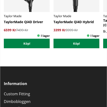
Taylor Made
Taylor Made
Ta
Ta
TaylorMade Qi4D Driver
TaylorMade Qi4D Hybrid
(C
6599 Kr
7499 Kr
3399 Kr
3999 Kr
fr
Köp!
Köp!
Information
Custom Fitting
Dimbobloggen