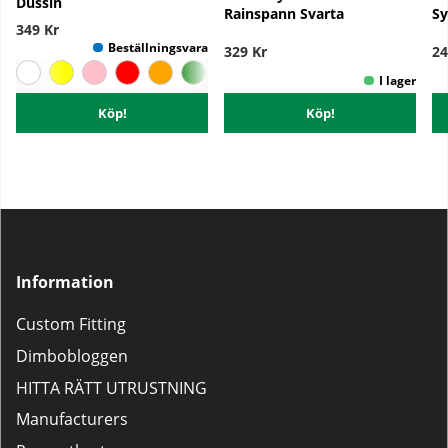
Dussin
Rainspann Svarta
Sy
349 Kr
329 Kr
24
Köp!
Köp!
Information
Custom Fitting
Dimbobloggen
HITTA RÄTT UTRUSTNING
Manufacturers