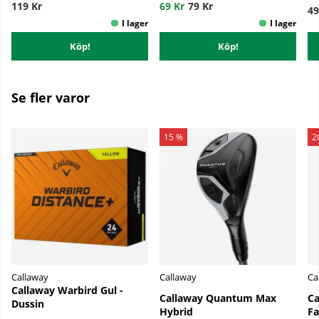
119 Kr
69 Kr
79 Kr
49
Köp!
Köp!
Se fler varor
15 %
2
Callaway
Callaway
Ca
Callaway Warbird Gul -
Callaway Quantum Max
Ca
Dussin
Hybrid
F