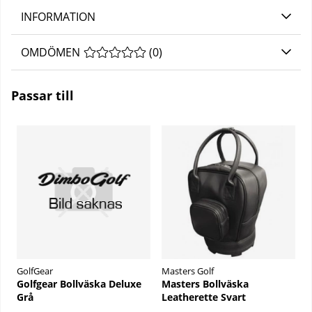
INFORMATION
OMDÖMEN
MEDELBETYG 0 AV 5 ANTAL BETYG 0
(
0
)
Passar till
GolfGear
Masters Golf
Golfgear Bollväska Deluxe
Masters Bollväska
Grå
Leatherette Svart