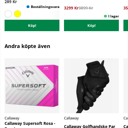
289 Kr
3299 Kr
3899 Kr
35
Köp!
Köp!
Andra köpte även
Callaway
Callaway
Ca
Callaway Supersoft Rosa -
Callaway Golfhandske Par
Ca