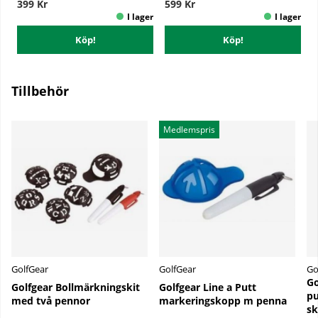
399 Kr
599 Kr
Köp!
Köp!
Tillbehör
Medlemspris
GolfGear
GolfGear
Go
Go
Golfgear Bollmärkningskit
Golfgear Line a Putt
pu
med två pennor
markeringskopp m penna
sk