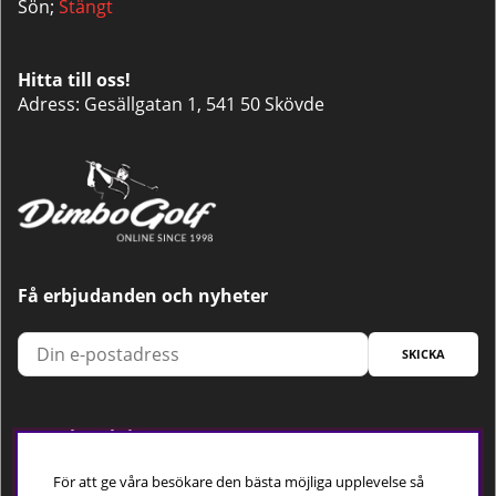
Sön;
Stängt
Hitta till oss!
Adress: Gesällgatan 1, 541 50 Skövde
Få erbjudanden och nyheter
SKICKA
Trygg betalning
För att ge våra besökare den bästa möjliga upplevelse så