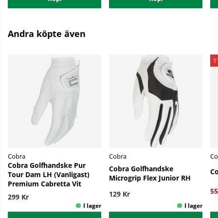
Andra köpte även
1
Cobra
Cobra
Co
Cobra Golfhandske Pur
Cobra Golfhandske
Co
Tour Dam LH (Vanligast)
Microgrip Flex Junior RH
Premium Cabretta Vit
55
129 Kr
299 Kr