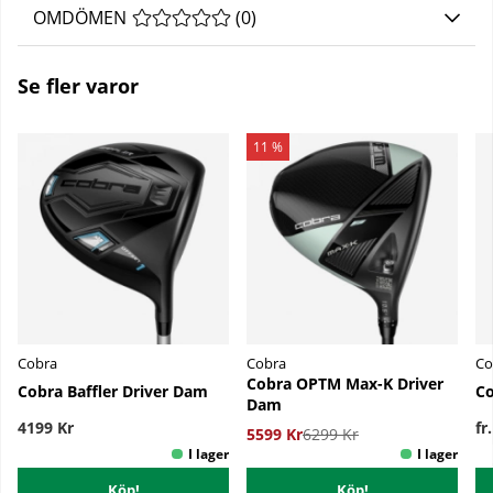
OMDÖMEN
MEDELBETYG 0 AV 5 ANTAL BETYG 0
(
0
)
Se fler varor
11 %
Cobra
Cobra
Co
Cobra OPTM Max-K Driver
Cobra Baffler Driver Dam
Co
Dam
4199 Kr
fr
5599 Kr
6299 Kr
Köp!
Köp!