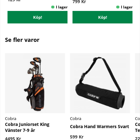
799 Kr
Köp!
Köp!
Se fler varor
Cobra
Cobra
Co
Cobra Juniorset King
Co
Cobra Hand Warmers Svart
Vänster 7-9 år
Te
599 Kr
4495 Kr
22