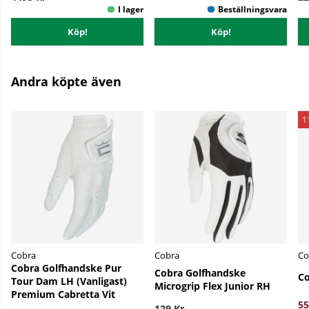
Köp!
Köp!
Andra köpte även
1
Cobra
Cobra
Co
Cobra Golfhandske Pur
Cobra Golfhandske
Co
Tour Dam LH (Vanligast)
Microgrip Flex Junior RH
Premium Cabretta Vit
55
129 Kr