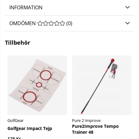
INFORMATION
OMDÖMEN
MEDELBETYG 0 AV 5 ANTAL BETYG 0
(
0
)
Tillbehör
GolfGear
Pure 2 Improve
Pure2Improve Tempo
Golfgear Impact Tejp
Trainer 48
129 Kr