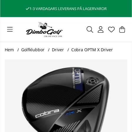
1-3 VARDAGARS LEVERANS PÅ LAGERVAROR
Var
Ant
.
Hem
Golfklubbor
Driver
Cobra OPTM X Driver
Produktbilder Cobra OPTM X Driver