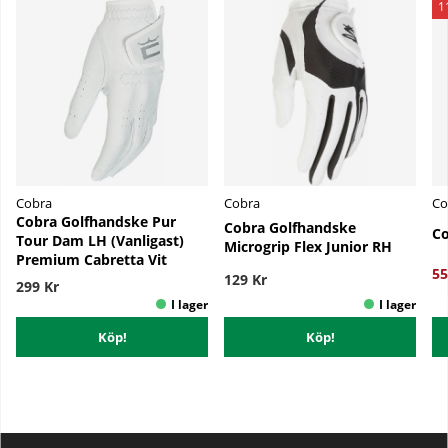
1
Cobra
Cobra
Co
Cobra Golfhandske Pur
Cobra Golfhandske
Co
Tour Dam LH (Vanligast)
Microgrip Flex Junior RH
Premium Cabretta Vit
55
129 Kr
299 Kr
Köp!
Köp!