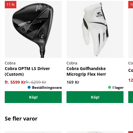
11 %
1
Cobra
Cobra
Co
Cobra OPTM LS Driver
Cobra Golfhandske
Co
(Custom)
Microgrip Flex Herr
12
fr. 5599 Kr
fr. 6299 Kr
169 Kr
Köp!
Köp!
Se fler varor