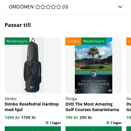
OMDÖMEN
MEDELBETYG 0 AV 5 ANTAL BETYG 0
(
0
)
Passar till
Medlemspris
Medlemspris
5 FÖR 4
5
Dimbo
Övriga
Öv
Dimbo Resefodral Hardtop
DVD The Most Amazing
D
med hjul
Golf Courses Kanarieöarna
Go
1499 Kr
1799 Kr
199 Kr
299 Kr
19