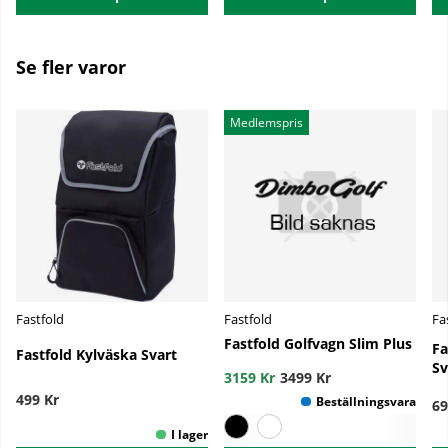
Se fler varor
Medlemspris
Fastfold
Fastfold
Fa
Fastfold Golfvagn Slim Plus
Fa
Fastfold Kylväska Svart
Sv
3159 Kr
3499 Kr
499 Kr
69