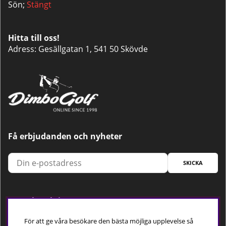
Sön;
Stängt
Hitta till oss!
Adress: Gesällgatan 1, 541 50 Skövde
Få erbjudanden och nyheter
SKICKA
Trygg betalning
För att ge våra besökare den bästa möjliga upplevelse så