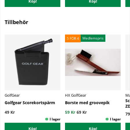
Köp!
Köp!
Tillbehör
Medlemspris
5 FÖR 4
GolfGear
HX GolfGear
Ma
Sc
Golfgear Scorekortspärm
Borste med groovepik
Z
49 Kr
59 Kr
69 Kr
79
Köp!
Köp!