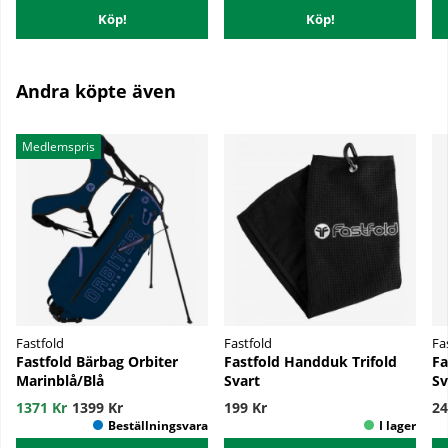
Köp!
Köp!
Andra köpte även
Medlemspris
Fastfold
Fastfold
Fa
Fastfold Bärbag Orbiter
Fastfold Handduk Trifold
Fa
Marinblå/Blå
Svart
Sv
1371 Kr
1399 Kr
199 Kr
24