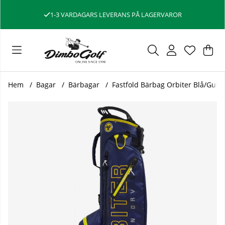
1-3 VARDAGARS LEVERANS PÅ LAGERVAROR
Var
Ant
.
Hem
Bagar
Bärbagar
Fastfold Bärbag Orbiter Blå/Gul
Produktbilder Fastfold Bärbag Orbiter Blå/Gul