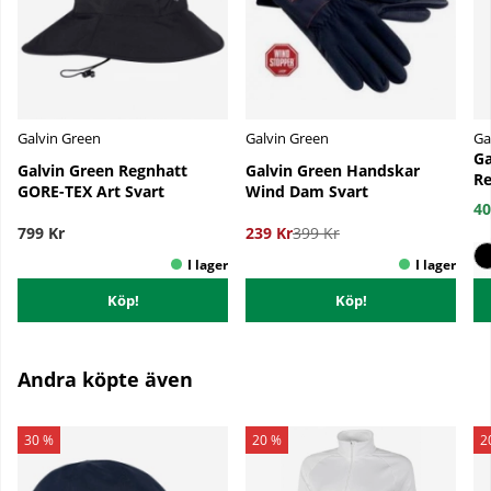
Galvin Green
Galvin Green
Ga
Ga
Galvin Green Regnhatt
Galvin Green Handskar
Re
GORE-TEX Art Svart
Wind Dam Svart
40
799 Kr
239 Kr
399 Kr
Köp!
Köp!
Andra köpte även
30 %
20 %
2