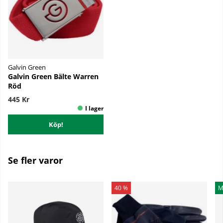
Galvin Green
Galvin Green Bälte Warren
Röd
445 Kr
Köp!
Se fler varor
40 %
M