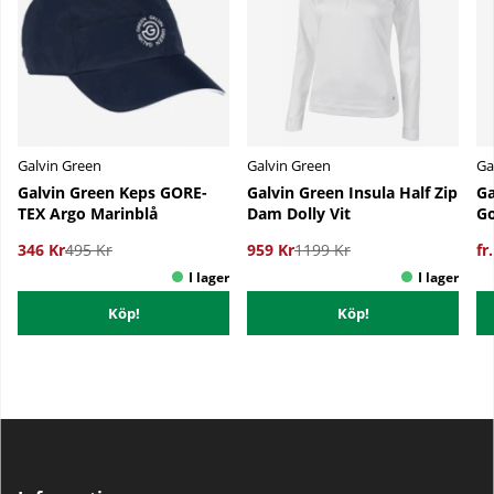
Galvin Green
Galvin Green
Ga
Galvin Green Keps GORE-
Galvin Green Insula Half Zip
Ga
TEX Argo Marinblå
Dam Dolly Vit
Go
346 Kr
495 Kr
959 Kr
1199 Kr
fr
Köp!
Köp!