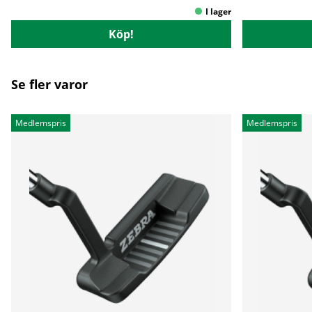
Köp!
Se fler varor
Medlemspris
Medlemspris