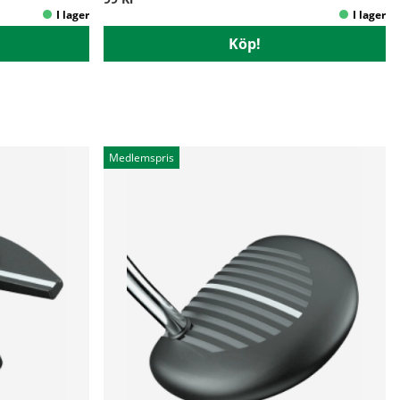
Köp!
Medlemspris