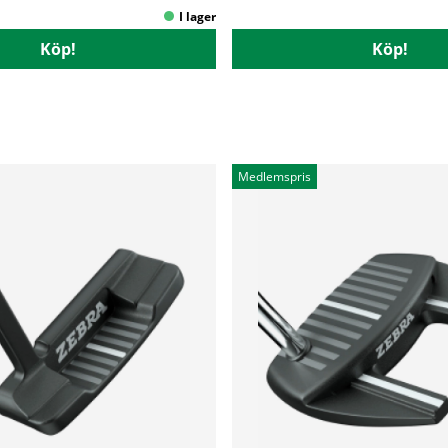
Köp!
Köp!
Medlemspris