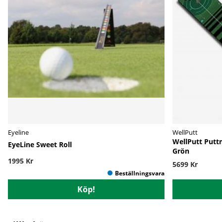
Eyeline
WellPutt
WellPutt Putt
EyeLine Sweet Roll
Grön
1995 Kr
5699 Kr
Köp!