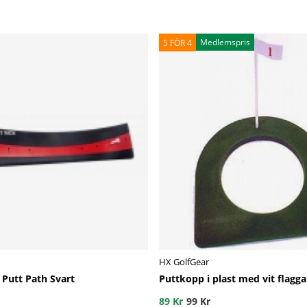
Medlemspris
5 FÖR 4
HX GolfGear
Putt Path Svart
Puttkopp i plast med vit flagga
89 Kr
99 Kr