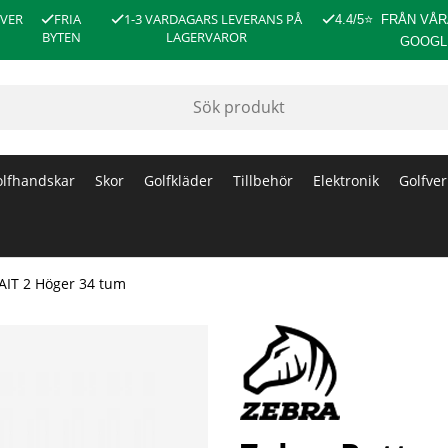
ÖVER
FRIA
1-3 VARDAGARS LEVERANS PÅ
4.4/5
⭐
FRÅN VÅR
BYTEN
LAGERVAROR
GOOGL
lfhandskar
Skor
Golfkläder
Tillbehör
Elektronik
Golfver
 AIT 2 Höger 34 tum