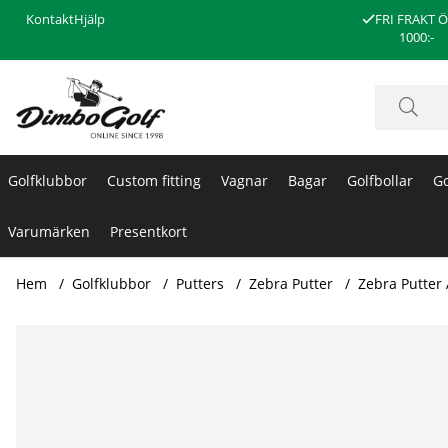
Kontakt
Hjälp
FRI FRAKT 
1000:-
Golfklubbor
Custom fitting
Vagnar
Bagar
Golfbollar
Go
Varumärken
Presentkort
Hem
Golfklubbor
Putters
Zebra Putter
Zebra Putter
Produktbilder Zebra Putter AIT 2 Höger 34 tum