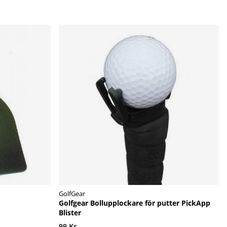
GolfGear
Golfgear Bollupplockare för putter PickApp
Blister
99 Kr