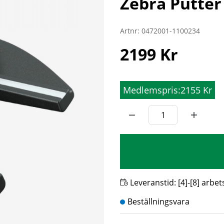
Zebra Putter
Artnr:
0472001-1100234
2199
Kr
Medlemspris:
2155 Kr
Leveranstid:
[4]-[8] arbe