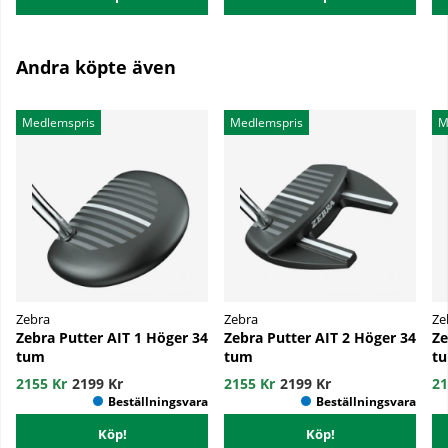
Andra köpte även
Medlemspris
Medlemspris
M
Zebra
Zebra
Ze
Zebra Putter AIT 1 Höger 34
Zebra Putter AIT 2 Höger 34
Ze
tum
tum
t
2155 Kr
2199 Kr
2155 Kr
2199 Kr
21
Köp!
Köp!