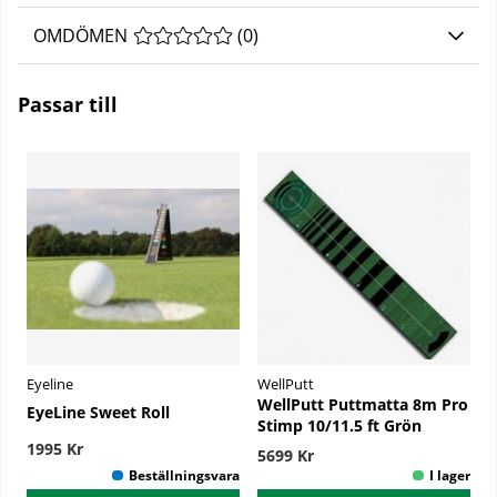
OMDÖMEN
MEDELBETYG 0 AV 5 ANTAL BETYG 0
(
0
)
Passar till
Eyeline
WellPutt
WellPutt Puttmatta 8m Pro
EyeLine Sweet Roll
Stimp 10/11.5 ft Grön
1995 Kr
5699 Kr