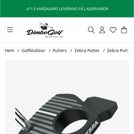
1-3 VARDAGARS LEVERANS PÅ LAGERVAROR
Var
Ant
.
Hem
Golfklubbor
Putters
Zebra Putter
Zebra Putter 
Produktbilder Zebra Putter AIT 3 Vänster 34 tum