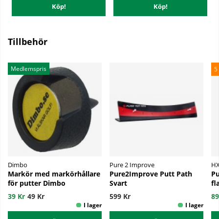
Köp!
Köp!
Tillbehör
Medlemspris
5
Dimbo
Pure 2 Improve
HX
Markör med markörhållare
Pure2Improve Putt Path
Pu
för putter Dimbo
Svart
fl
39 Kr
49 Kr
599 Kr
89