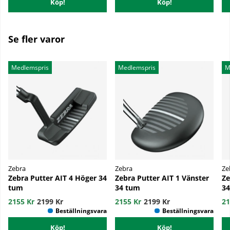
Köp!
Köp!
Se fler varor
Medlemspris
Medlemspris
M
Zebra
Zebra
Ze
Zebra Putter AIT 4 Höger 34
Zebra Putter AIT 1 Vänster
Ze
tum
34 tum
3
2155 Kr
2199 Kr
2155 Kr
2199 Kr
21
Köp!
Köp!