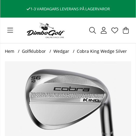
1-3 VARDAGARS LEVERANS PÅ LAGERVAROR
Var
Ant
.
Hem
Golfklubbor
Wedgar
Cobra King Wedge Silver
Produktbilder Cobra King Wedge Silver