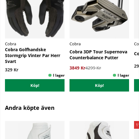
Cobra
Cobra
Co
Cobra Golfhandske
Cobra 3DP Tour Supernova
Co
Stormgrip Vinter Par Herr
Counterbalance Putter
Svart
29
3849 Kr
4299 Kr
329 Kr
Köp!
Köp!
Andra köpte även
1