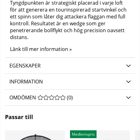
Tyngdpunkten är strategiskt placerad i varje loft
för att generera en tourinspirerad startvinkel och
ett spinn som låter dig attackera flaggan med full
kontroll. Resultatet är en wedge som ger
penetrerande bollflykt och hög precision oavsett
distans.
Länk till mer information »
EGENSKAPER
INFORMATION
OMDÖMEN
MEDELBETYG 0 AV 5 ANTAL BETYG 0
(
0
)
Passar till
Medlemspris