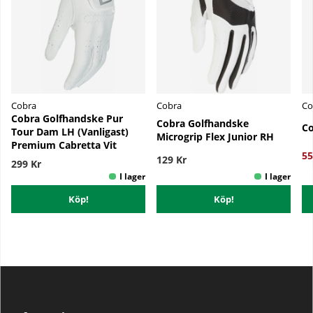
Cobra
Cobra
Co
Cobra Golfhandske Pur
Cobra Golfhandske
Co
Tour Dam LH (Vanligast)
Microgrip Flex Junior RH
Premium Cabretta Vit
55
129 Kr
299 Kr
Köp!
Köp!