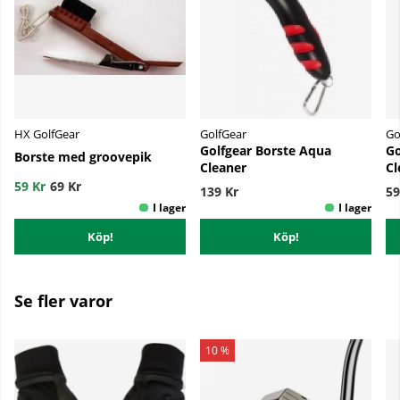
HX GolfGear
GolfGear
Go
Golfgear Borste Aqua
Go
Borste med groovepik
Cleaner
Cl
59 Kr
69 Kr
139 Kr
59
Köp!
Köp!
Se fler varor
10 %