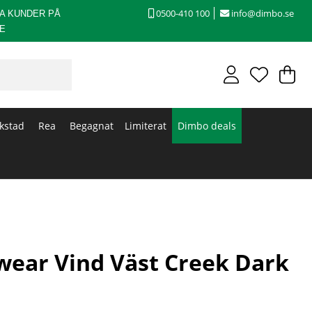
0500-410 100
info@dimbo.se
A KUNDER PÅ
E
V
An
.
kstad
Rea
Begagnat
Limiterat
Dimbo deals
wear Vind Väst Creek Dark