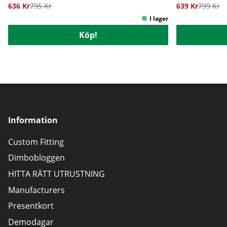
636 Kr
795 Kr
639 Kr
799 Kr
Köp!
Information
Custom Fitting
Dimbobloggen
HITTA RÄTT UTRUSTNING
Manufacturers
Presentkort
Demodagar