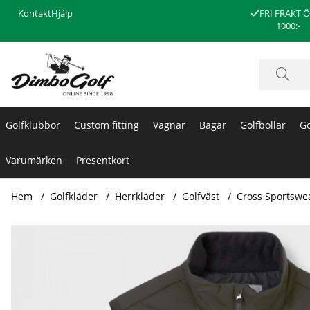
Kontakt
Hjälp
FRI FRAKT 
1000:-
Golfklubbor
Custom fitting
Vagnar
Bagar
Golfbollar
Go
Varumärken
Presentkort
Hem
Golfkläder
Herrkläder
Golfväst
Cross Sportswea
Produktbilder Cross Sportswear Vind Väst Creek Dark Pine