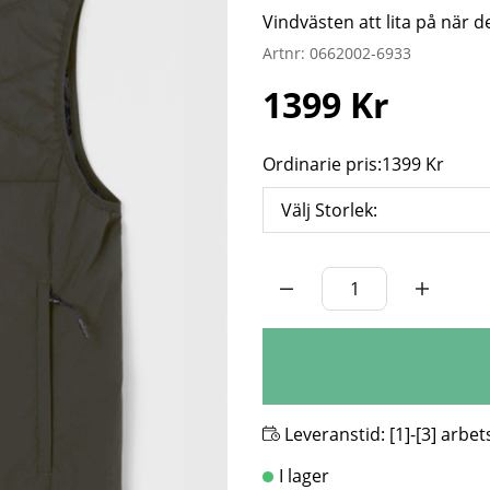
Vindvästen att lita på när d
Artnr:
0662002-6933
1399
Kr
Ordinarie pris:
1399 Kr
Välj Storlek:
Antal
Leveranstid:
[1]-[3] arbe