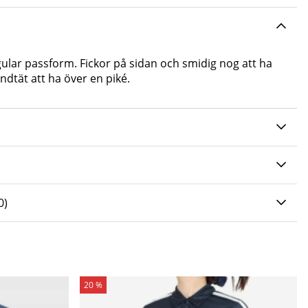
ular passform. Fickor på sidan och smidig nog att ha
ndtät att ha över en piké.
0 AV 5 ANTAL BETYG 0
0
)
20 %