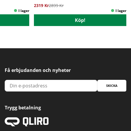
2319 Kr
2899 Kr
Köp!
Få erbjudanden och nyheter
SKICKA
Trygg betalning