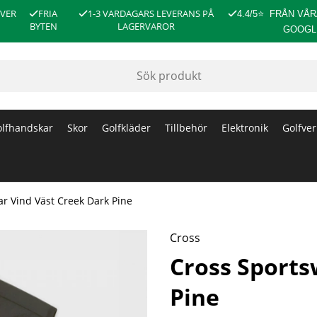
ÖVER
FRIA
1-3 VARDAGARS LEVERANS PÅ
4.4/5
⭐
FRÅN VÅR
BYTEN
LAGERVAROR
GOOGL
lfhandskar
Skor
Golfkläder
Tillbehör
Elektronik
Golfver
r Vind Väst Creek Dark Pine
Cross
Cross Sports
Pine