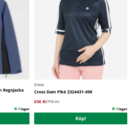
Cross
m Regnjacka
Cross Dam Piké 2324431-498
636 Kr
795 Kr
Köp!